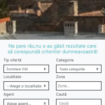
Ne pare rău,nu s-au găsit rezultate care
să corespundă criteriilor dumneavoastră!
Tip ofertă
Categorie
Localitate
Zona
Agent
Caută