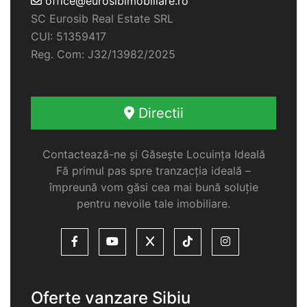
office@eurosibimobiliare.ro
SC Eurosib Real Estate SRL
CUI: 51359417
Reg. Com: J32/13982/2025
Directii
Contactează-ne și Găsește Locuința Ideală
Fă primul pas spre tranzacția ideală –
împreună vom găsi cea mai bună soluție
pentru nevoile tale imobiliare.
Oferte vanzare Sibiu