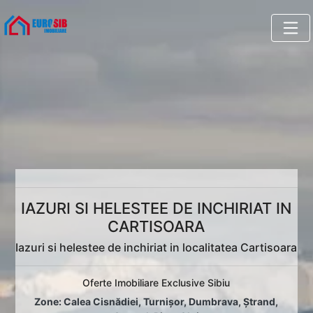
IAZURI SI HELESTEE DE INCHIRIAT IN
CARTISOARA
Iazuri si helestee de inchiriat in localitatea Cartisoara
Oferte Imobiliare Exclusive Sibiu
Zone:
Calea Cisnădiei
,
Turnișor
,
Dumbrava
,
Ștrand
,