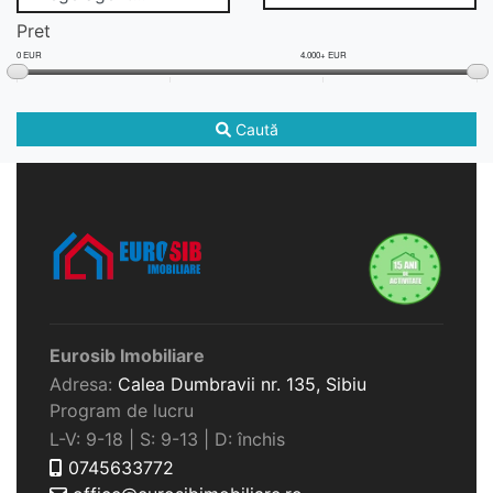
Pret
0 EUR
4.000+ EUR
Caută
Eurosib Imobiliare
Adresa:
Calea Dumbravii nr. 135,
Sibiu
Program de lucru
L-V: 9-18 | S: 9-13 | D: închis
0745633772