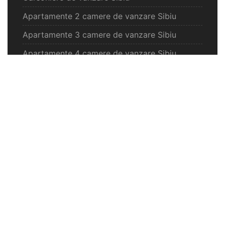
Apartamente 2 camere de vanzare Sibiu
Apartamente 3 camere de vanzare Sibiu
Apartamente 4 camere de vanzare Sibiu
Case de vanzare Sibiu
Spatii comercilale de vanzare Sibiu
Oferte vanzare Selimbar
Apartamente de vanzare Selimbar
Garsoniere de vanzare Selimbar
Apartamente 2 camere de vanzare Selimbar