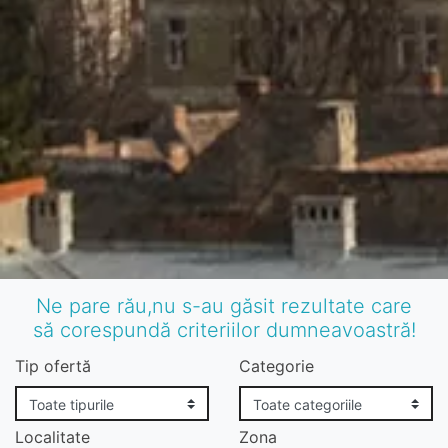
Ne pare rău,nu s-au găsit rezultate care
să corespundă criteriilor dumneavoastră!
Tip ofertă
Categorie
Localitate
Zona