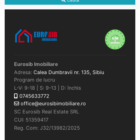
Eurosib Imobiliare
Adresa:
Calea Dumbravii nr. 135,
Sibiu
Program de lucru
L-V: 9-18 | S: 9-13 | D: închis
0745633772
office@eurosibimobiliare.ro
SC Eurosib Real Estate SRL
CUI: 51359417
Reg. Com: J32/13982/2025