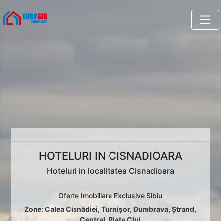
HOTELURI IN CISNADIOARA
Hoteluri in localitatea Cisnadioara
Oferte Imobiliare Exclusive Sibiu
Zone:
Calea Cisnădiei
,
Turnișor
,
Dumbrava
,
Ștrand
,
Central
,
Piața Cluj