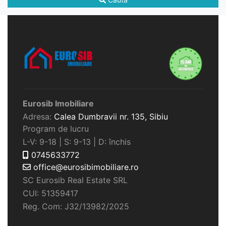
Eurosib Imobiliare
Adresa:
Calea Dumbravii nr. 135,
Sibiu
Program de lucru
L-V: 9-18 | S: 9-13 | D: închis
0745633772
office@eurosibimobiliare.ro
SC Eurosib Real Estate SRL
CUI: 51359417
Reg. Com: J32/13982/2025