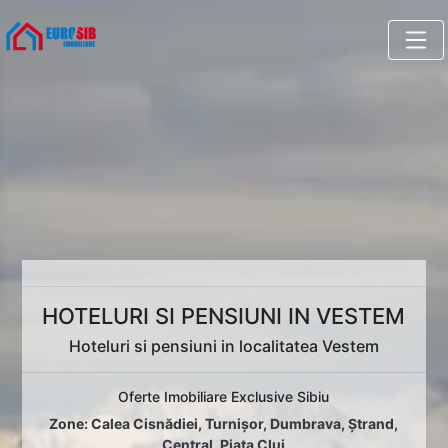
HOTELURI SI PENSIUNI IN VESTEM
Hoteluri si pensiuni in localitatea Vestem
Oferte Imobiliare Exclusive Sibiu
Zone:
Calea Cisnădiei
,
Turnișor
,
Dumbrava
,
Ștrand
,
Central
,
Piața Cluj