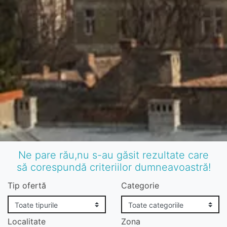
Ne pare rău,nu s-au găsit rezultate care
să corespundă criteriilor dumneavoastră!
Tip ofertă
Categorie
Localitate
Zona