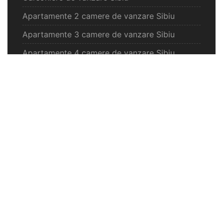
Apartamente 2 camere de vanzare Sibiu
Apartamente 3 camere de vanzare Sibiu
Apartamente 4 camere de vanzare Sibiu
Case de vanzare Sibiu
Spatii comercilale de vanzare Sibiu
Oferte vanzare Selimbar
Apartamente de vanzare Selimbar
Garsoniere de vanzare Selimbar
Apartamente 2 camere de vanzare Selimbar