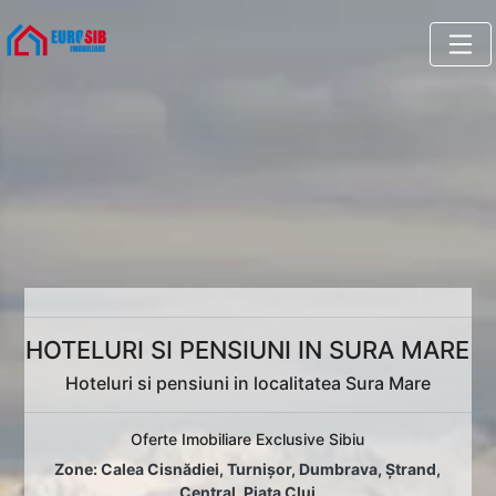
HOTELURI SI PENSIUNI IN SURA MARE
Hoteluri si pensiuni in localitatea Sura Mare
Oferte Imobiliare Exclusive Sibiu
Zone:
Calea Cisnădiei
,
Turnișor
,
Dumbrava
,
Ștrand
,
Central
,
Piața Cluj