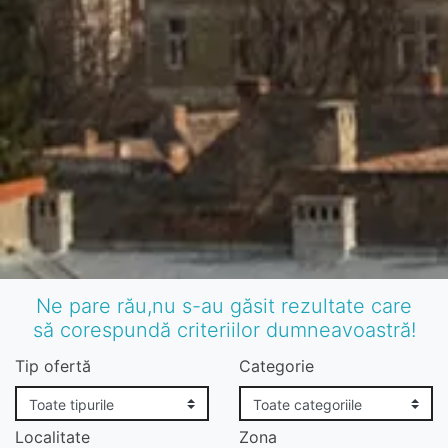
Ne pare rău,nu s-au găsit rezultate care
să corespundă criteriilor dumneavoastră!
Tip ofertă
Categorie
Localitate
Zona