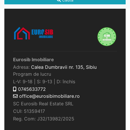
Eurosib Imobiliare
Adresa:
Calea Dumbravii nr. 135,
Sibiu
Program de lucru
L-V: 9-18 | S: 9-13 | D: închis
0745633772
office@eurosibimobiliare.ro
SC Eurosib Real Estate SRL
CUI: 51359417
Reg. Com: J32/13982/2025