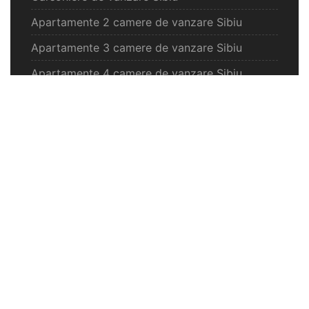
Apartamente 2 camere de vanzare Sibiu
Apartamente 3 camere de vanzare Sibiu
Apartamente 4 camere de vanzare Sibiu
Case de vanzare Sibiu
Spatii comercilale de vanzare Sibiu
Oferte vanzare Selimbar
Apartamente de vanzare Selimbar
Garsoniere de vanzare Selimbar
Apartamente 2 camere de vanzare Selimbar