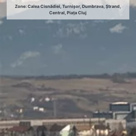
Zone:
Calea Cisnădiei
,
Turnișor
,
Dumbrava
,
Ștrand
,
Central
,
Piața Cluj