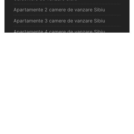
Apartamente 2 camere de vanzare Sibiu
Apartamente 3 camere de vanzare Sibiu
Apartamente 4 camere de vanzare Sibiu
Case de vanzare Sibiu
Spatii comercilale de vanzare Sibiu
Oferte vanzare Selimbar
Apartamente de vanzare Selimbar
Garsoniere de vanzare Selimbar
Apartamente 2 camere de vanzare Selimbar