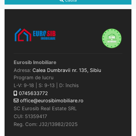
Eurosib Imobiliare
Adresa:
Calea Dumbravii nr. 135,
Sibiu
Program de lucru
L-V: 9-18 | S: 9-13 | D: închis
0745633772
office@eurosibimobiliare.ro
SC Eurosib Real Estate SRL
CUI: 51359417
Reg. Com: J32/13982/2025