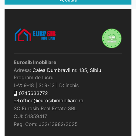
Eurosib Imobiliare
Adresa:
Calea Dumbravii nr. 135,
Sibiu
Program de lucru
L-V: 9-18 | S: 9-13 | D: închis
0745633772
office@eurosibimobiliare.ro
SC Eurosib Real Estate SRL
CUI: 51359417
Reg. Com: J32/13982/2025