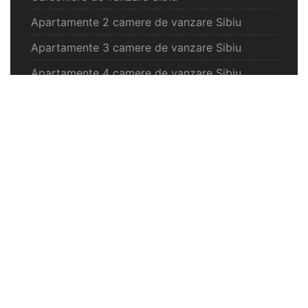
Apartamente 2 camere de vanzare Sibiu
Apartamente 3 camere de vanzare Sibiu
Apartamente 4 camere de vanzare Sibiu
Case de vanzare Sibiu
Spatii comercilale de vanzare Sibiu
Oferte vanzare Selimbar
Apartamente de vanzare Selimbar
Garsoniere de vanzare Selimbar
Apartamente 2 camere de vanzare Selimbar