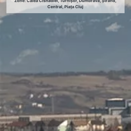
Zone:
Calea Cisnădiei
,
Turnișor
,
Dumbrava
,
Ștrand
,
Central
,
Piața Cluj