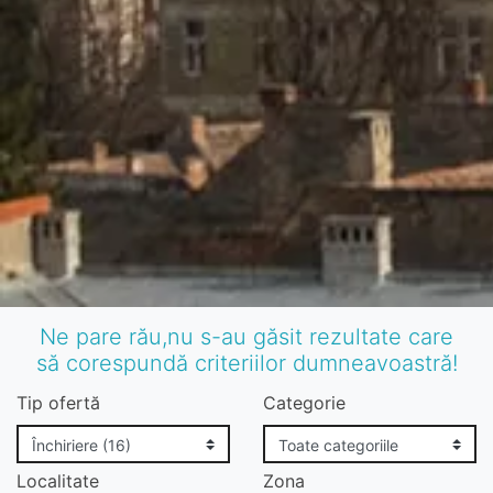
Ne pare rău,nu s-au găsit rezultate care
să corespundă criteriilor dumneavoastră!
Tip ofertă
Categorie
Localitate
Zona