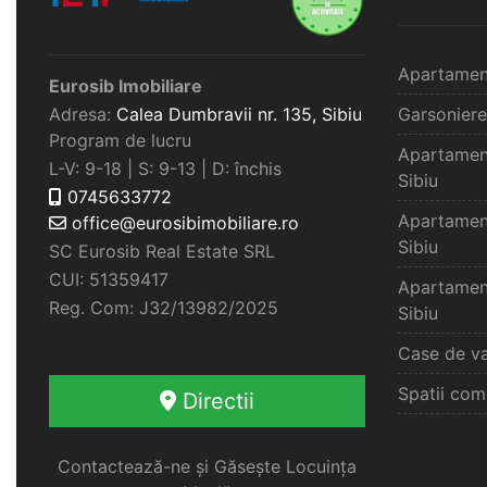
Apartamen
Eurosib Imobiliare
Adresa:
Calea Dumbravii nr. 135,
Sibiu
Garsoniere
Program de lucru
Apartamen
L-V: 9-18 | S: 9-13 | D: închis
Sibiu
0745633772
Apartamen
office@eurosibimobiliare.ro
Sibiu
SC Eurosib Real Estate SRL
CUI: 51359417
Apartamen
Reg. Com: J32/13982/2025
Sibiu
Case de va
Spatii com
Directii
Contactează-ne și Găsește Locuința