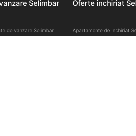
 vanzare Selimbar
Oferte inchiriat S
te de vanzare Selimbar
Apartamente de inchiriat S
 de vanzare Selimbar
Garsoniere de inchiriat Sel
te 2 camere de vanzare
Apartamente 2 camere de in
Selimbar
te 3 camere de vanzare
Apartamente 3 camere de in
Selimbar
te 4 camere de vanzare
Apartamente 4 camere de in
Selimbar
anzare Selimbar
Case de inchiriat Selimbar
ercilale de vanzare
Spatii comercilale de inchir
Selimbar