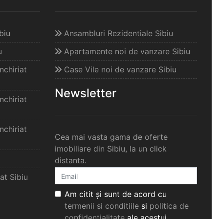
biu
Ansambluri Rezidentiale Sibiu
u
Apartamente noi de vanzare Sibiu
chiriat
Case Vile noi de vanzare Sibiu
Newsletter
chiriat
chiriat
Cea mai vasta gama de oferte
imobiliare din Sibiu, la un click
distanta.
at Sibiu
Am citit și sunt de acord cu
termenii si conditiile
si
politica de
confidențialitate
ale acestui