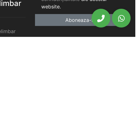
elimbar
website.
Aboneaza-te
elimbar
imbar
chiriat
chiriat
chiriat
iat