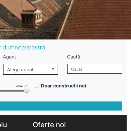
or dumneavoastră!
Agent
Caută
Doar constructii noi
2
10.000+ m
biu
Oferte noi