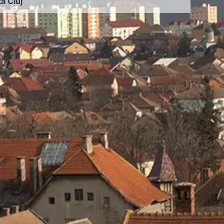
ța Cluj