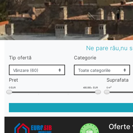
Ne pare rău,nu s
Tip ofertă
Categorie
Pret
Suprafata
2
0 EUR
400.000+ EUR
0 m
Oferte 