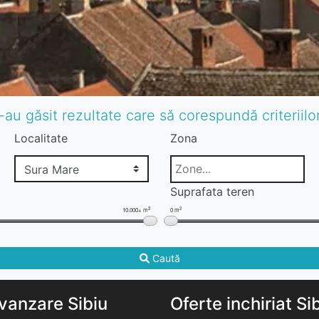
-au găsit rezultate care să corespundă criteriil
Localitate
Zona
Suprafata teren
2
2
10.000+ m
0 m
Caută
vanzare Sibiu
Oferte inchiriat Si