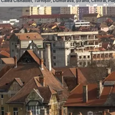
:
Calea Cisnădiei
,
Turnișor
,
Dumbrava
,
Ștrand
,
Central
,
Pia