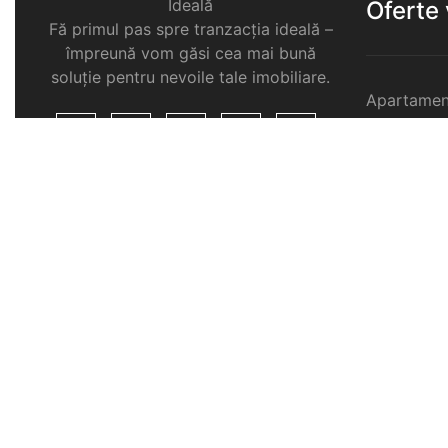
Ideală
Oferte
Fă primul pas spre tranzacția ideală –
împreună vom găsi cea mai bună
soluție pentru nevoile tale imobiliare.
Apartamen
Garsoniere
Apartamen
Selimbar
Apartamen
Selimbar
Apartamen
Selimbar
Case de v
Spatii com
Selimbar