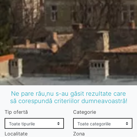
Ne pare rău,nu s-au găsit rezultate care
să corespundă criteriilor dumneavoastră!
Tip ofertă
Categorie
Localitate
Zona