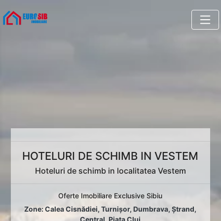
HOTELURI DE SCHIMB IN VESTEM
Hoteluri de schimb in localitatea Vestem
Oferte Imobiliare Exclusive Sibiu
Zone:
Calea Cisnădiei
,
Turnișor
,
Dumbrava
,
Ștrand
,
Central
,
Piața Cluj