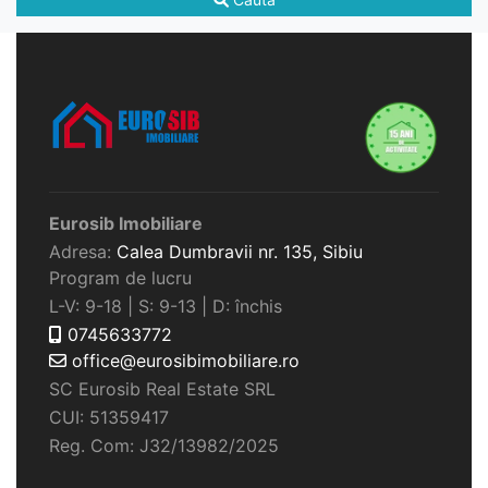
Eurosib Imobiliare
Adresa:
Calea Dumbravii nr. 135,
Sibiu
Program de lucru
L-V: 9-18 | S: 9-13 | D: închis
0745633772
office@eurosibimobiliare.ro
SC Eurosib Real Estate SRL
CUI: 51359417
Reg. Com: J32/13982/2025