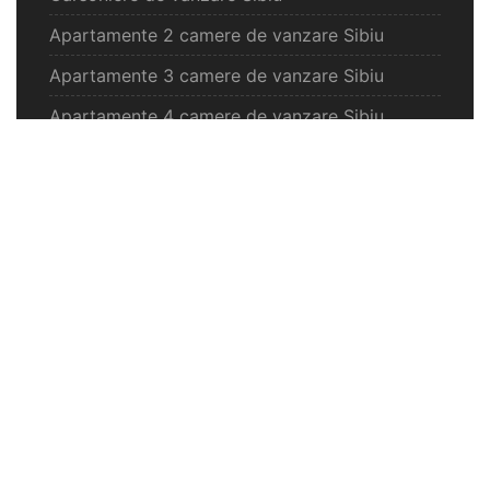
Apartamente 2 camere de vanzare Sibiu
Apartamente 3 camere de vanzare Sibiu
Apartamente 4 camere de vanzare Sibiu
Case de vanzare Sibiu
Spatii comercilale de vanzare Sibiu
Oferte vanzare Selimbar
Apartamente de vanzare Selimbar
Garsoniere de vanzare Selimbar
Apartamente 2 camere de vanzare Selimbar