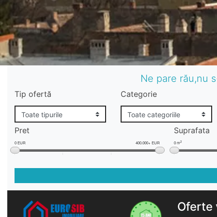
Ne pare rău,nu s
Tip ofertă
Categorie
Pret
Suprafata
2
0 EUR
400.000+ EUR
0 m
Oferte 