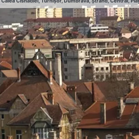
:
Calea Cisnădiei
,
Turnișor
,
Dumbrava
,
Ștrand
,
Central
,
Pia