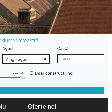
or dumneavoastră!
Agent
Caută
Doar constructii noi
2
10.000+ m
biu
Oferte noi