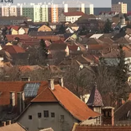
ța Cluj