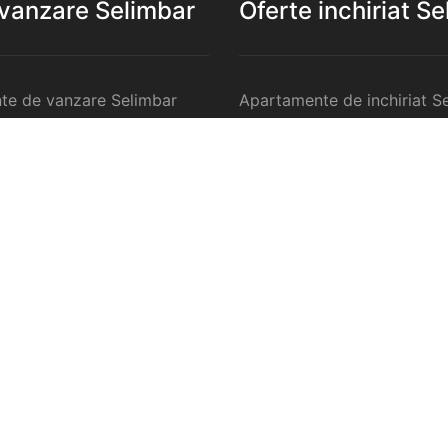
 vanzare Selimbar
Oferte inchiriat S
te de vanzare Selimbar
Apartamente de inchiriat S
 de vanzare Selimbar
Garsoniere de inchiriat Sel
te 2 camere de vanzare
Apartamente 2 camere de in
Selimbar
te 3 camere de vanzare
Apartamente 3 camere de in
Selimbar
te 4 camere de vanzare
Apartamente 4 camere de in
Selimbar
anzare Selimbar
Case de inchiriat Selimbar
ercilale de vanzare
Spatii comercilale de inchir
Selimbar