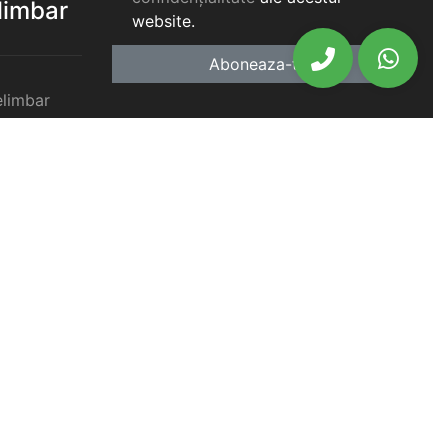
elimbar
website.
Aboneaza-te
elimbar
imbar
chiriat
chiriat
chiriat
iat