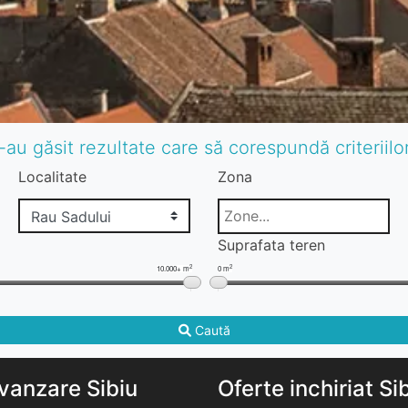
-au găsit rezultate care să corespundă criteriil
Localitate
Zona
Suprafata teren
2
2
10.000+ m
0 m
Caută
vanzare Sibiu
Oferte inchiriat Si