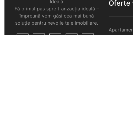
Ideală
Oferte
Fă primul pas spre tranzacția ideală –
împreună vom găsi cea mai bună
soluție pentru nevoile tale imobiliare.
Apartamen
Garsoniere
Apartamen
Selimbar
Apartamen
Selimbar
Apartamen
Selimbar
Case de v
Spatii com
Selimbar