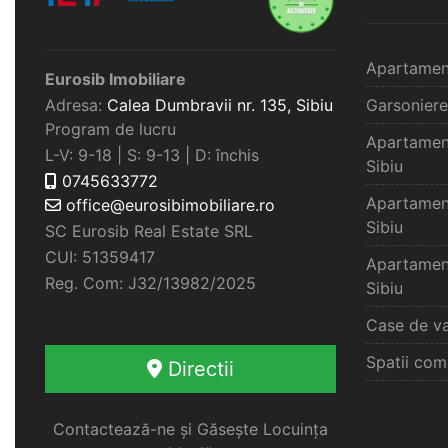
Apartamen
Eurosib Imobiliare
Adresa:
Calea Dumbravii nr. 135,
Sibiu
Garsoniere
Program de lucru
Apartamen
L-V: 9-18 | S: 9-13 | D: închis
Sibiu
0745633772
Apartamen
office@eurosibimobiliare.ro
Sibiu
SC Eurosib Real Estate SRL
CUI: 51359417
Apartamen
Reg. Com: J32/13982/2025
Sibiu
Case de va
Spatii com
Directii
Contactează-ne și Găsește Locuința