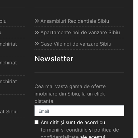
biu
Ansambluri Rezidentiale Sibiu
u
Apartamente noi de vanzare Sibiu
chiriat
Case Vile noi de vanzare Sibiu
Newsletter
chiriat
chiriat
Cea mai vasta gama de oferte
imobiliare din Sibiu, la un click
distanta.
at Sibiu
Am citit și sunt de acord cu
termenii si conditiile
si
politica de
confidențialitate
ale acestui