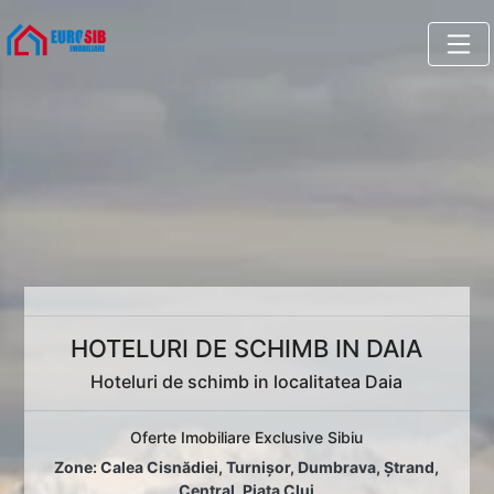
HOTELURI DE SCHIMB IN DAIA
Hoteluri de schimb in localitatea Daia
Oferte Imobiliare Exclusive Sibiu
Zone:
Calea Cisnădiei
,
Turnișor
,
Dumbrava
,
Ștrand
,
Central
,
Piața Cluj