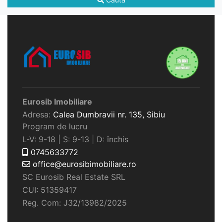
Eurosib Imobiliare
Adresa:
Calea Dumbravii nr. 135,
Sibiu
Program de lucru
L-V: 9-18 | S: 9-13 | D: închis
0745633772
office@eurosibimobiliare.ro
SC Eurosib Real Estate SRL
CUI: 51359417
Reg. Com: J32/13982/2025