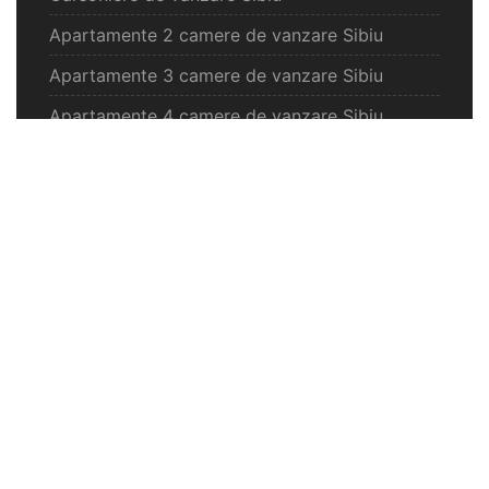
Apartamente 2 camere de vanzare Sibiu
Apartamente 3 camere de vanzare Sibiu
Apartamente 4 camere de vanzare Sibiu
Case de vanzare Sibiu
Spatii comercilale de vanzare Sibiu
Oferte vanzare Selimbar
Apartamente de vanzare Selimbar
Garsoniere de vanzare Selimbar
Apartamente 2 camere de vanzare Selimbar