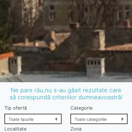
Ne pare rău,nu s-au găsit rezultate care
să corespundă criteriilor dumneavoastră!
Tip ofertă
Categorie
Localitate
Zona