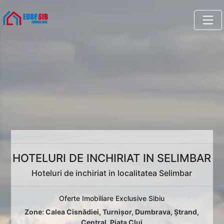
HOTELURI DE INCHIRIAT IN SELIMBAR
Hoteluri de inchiriat in localitatea Selimbar
Oferte Imobiliare Exclusive Sibiu
Zone:
Calea Cisnădiei
,
Turnișor
,
Dumbrava
,
Ștrand
,
Central
,
Piața Cluj