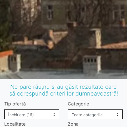
Ne pare rău,nu s-au găsit rezultate care
să corespundă criteriilor dumneavoastră!
Tip ofertă
Categorie
Localitate
Zona