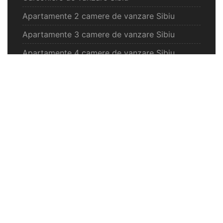
Apartamente 2 camere de vanzare Sibiu
Apartamente 3 camere de vanzare Sibiu
Apartamente 4 camere de vanzare Sibiu
Case de vanzare Sibiu
Spatii comercilale de vanzare Sibiu
Oferte vanzare Selimbar
Apartamente de vanzare Selimbar
Garsoniere de vanzare Selimbar
Apartamente 2 camere de vanzare Selimbar