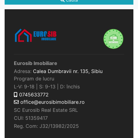
Eurosib Imobiliare
Adresa:
Calea Dumbravii nr. 135,
Sibiu
Program de lucru
L-V: 9-18 | S: 9-13 | D: închis
0745633772
office@eurosibimobiliare.ro
SC Eurosib Real Estate SRL
CUI: 51359417
Reg. Com: J32/13982/2025