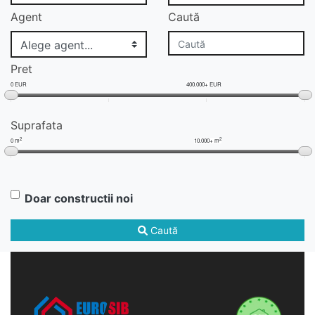
Agent
Caută
Pret
0 EUR
400.000+ EUR
Suprafata
2
2
0 m
10.000+ m
Doar constructii noi
Caută