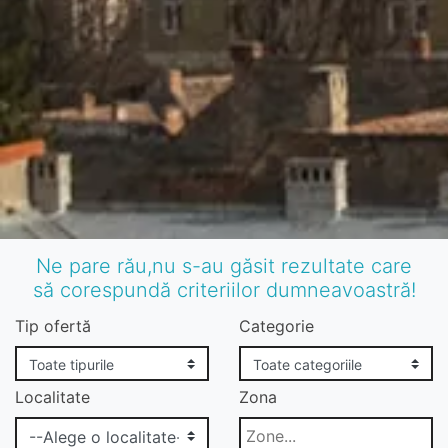
Ne pare rău,nu s-au găsit rezultate care
să corespundă criteriilor dumneavoastră!
Tip ofertă
Categorie
Localitate
Zona