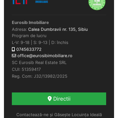
Eurosib Imobiliare
Adresa:
Calea Dumbravii nr. 135,
Sibiu
Program de lucru
L-V: 9-18 | S: 9-13 | D: închis
0745633772
office@eurosibimobiliare.ro
SC Eurosib Real Estate SRL
CUI: 51359417
Reg. Com: J32/13982/2025
Directii
Contactează-ne și Găsește Locuința Ideală