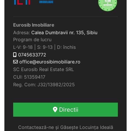
Eurosib Imobiliare
Adresa:
Calea Dumbravii nr. 135,
Sibiu
Program de lucru
L-V: 9-18 | S: 9-13 | D: închis
0745633772
office@eurosibimobiliare.ro
SC Eurosib Real Estate SRL
CUI: 51359417
Reg. Com: J32/13982/2025
Directii
Contactează-ne și Găsește Locuința Ideală