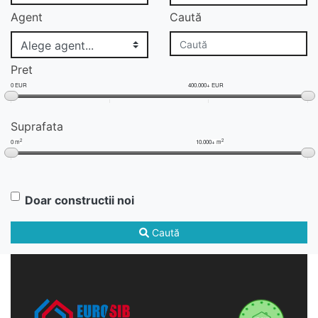
Agent
Caută
Pret
0 EUR
400.000+ EUR
Suprafata
2
2
0 m
10.000+ m
Doar constructii noi
Caută