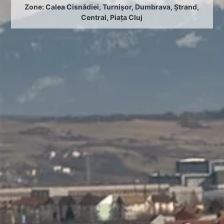
Zone:
Calea Cisnădiei
,
Turnișor
,
Dumbrava
,
Ștrand
,
Central
,
Piața Cluj