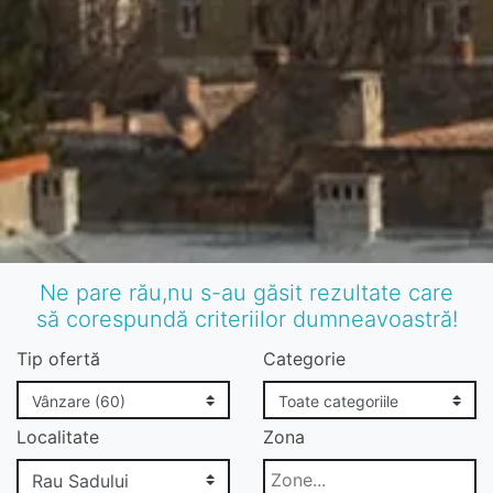
Ne pare rău,nu s-au găsit rezultate care
să corespundă criteriilor dumneavoastră!
Tip ofertă
Categorie
Localitate
Zona