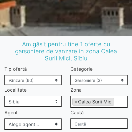
Am găsit pentru tine 1 oferte cu
garsoniere de vanzare in zona Calea
Surii Mici, Sibiu
Tip ofertă
Categorie
Localitate
Zona
×
Calea Surii Mici
Agent
Caută