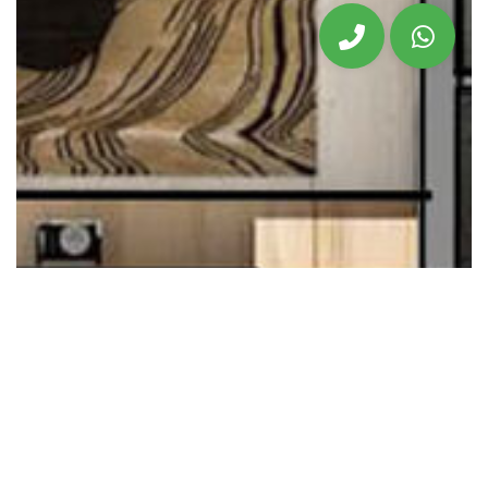
Garsonieră tip Studio 33,20
mp utili si balcon 5,80 mp
77.950 EUR
Magnolia Residence Sibiu
direct de la dezvoltator