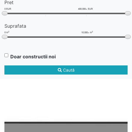
Pret
0 EUR
400.000+ EUR
Suprafata
2
2
0 m
10.000+ m
Doar constructii noi
Caută