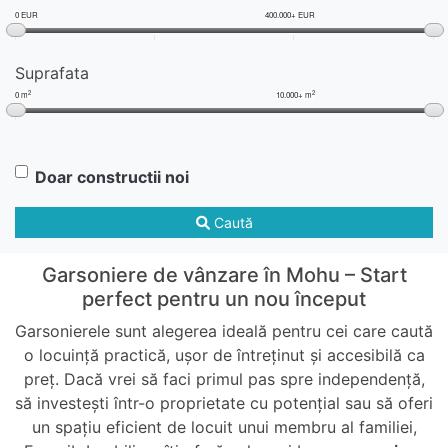
0 EUR
400.000+ EUR
Suprafata
2
2
0 m
10.000+ m
Doar constructii noi
Caută
Garsoniere de vânzare în Mohu – Start
perfect pentru un nou început
Garsonierele sunt alegerea ideală pentru cei care caută
o locuință practică, ușor de întreținut și accesibilă ca
preț. Dacă vrei să faci primul pas spre independență,
să investești într-o proprietate cu potențial sau să oferi
un spațiu eficient de locuit unui membru al familiei,