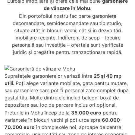
Eurosib Imobiliare îți oferă cele mai bune
garsoniere
de vânzare în Mohu
.
Din portofoliul nostru fac parte garsoniere
decomandate, semidecomandate sau tip studio,
situate atât în blocuri vechi, cât și în dezvoltări
imobiliare recente. Indiferent de scop – locuire
personală sau investiție – ofertele sunt verificate
juridic și pregătite pentru tranzacționare rapidă.
Suprafețele garsonierelor variază între
25 și 40 mp
utili
. Poți alege variante mobilate, gata pentru mutare,
sau garsoniere care pot fi personalizate complet după
gustul tău. Multe dintre ele includ balcon, boxă de
depozitare sau loc de parcare inclus ori opțional.
Prețurile în Mohu încep de la
35.000 euro
pentru
variantele în blocuri vechi și pot urca spre
60.000–
70.000 euro
în complexele noi, aproape de centre
comerciale, universități sau zone de interes economic.