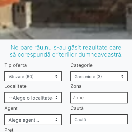
Ne pare rău,nu s-au găsit rezultate care
să corespundă criteriilor dumneavoastră!
Tip ofertă
Categorie
Localitate
Zona
Agent
Caută
Pret