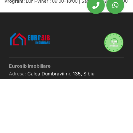
Program:
Luni–Vineri: 09:00–18:00 | Sâmbătă: 09:00–13:00
Eurosib Imobiliare
Adresa:
Calea Dumbravii nr. 135,
Sibiu
Program de lucru
L-V: 9-18 | S: 9-13 | D: închis
0745633772
office@eurosibimobiliare.ro
SC Eurosib Real Estate SRL
CUI: 51359417
Reg. Com: J32/13982/2025