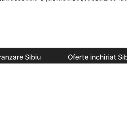
vanzare Sibiu
Oferte inchiriat Si
e de vanzare Sibiu
Apartamente de inchiriat Si
de vanzare Sibiu
Garsoniere de inchiriat Sibi
e 2 camere de vanzare
Apartamente 2 camere de in
Sibiu
e 3 camere de vanzare
Apartamente 3 camere de in