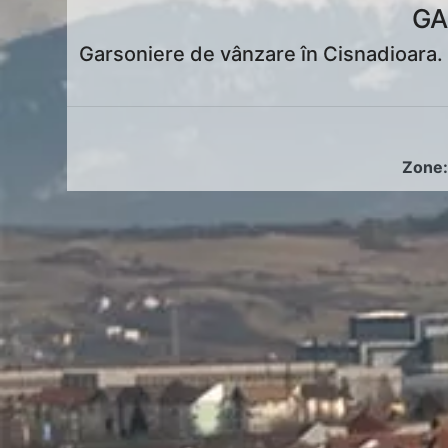
GA
Garsoniere de vânzare în Cisnadioara. 
Zone