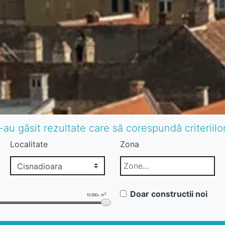
-au găsit rezultate care să corespundă criteriil
Localitate
Zona
Doar constructii noi
2
10.000+ m