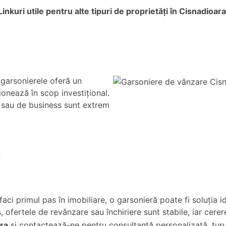
Linkuri utile pentru alte tipuri de proprietăți în Cisnadioara
j, garsonierele oferă un
ionează în scop investițional.
le sau de business sunt extrem
;
faci primul pas în imobiliare, o garsonieră poate fi soluția id
lus, ofertele de revânzare sau închiriere sunt stabile, iar cere
ra
și contactează-ne pentru consultanță personalizată, tururi