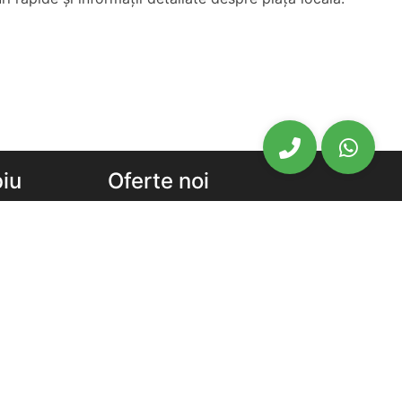
biu
Oferte noi
biu
Ansambluri Rezidentiale Sibiu
u
Apartamente noi de vanzare Sibiu
chiriat
Case Vile noi de vanzare Sibiu
Newsletter
chiriat