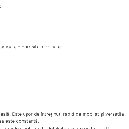
:
eală. Este ușor de întreținut, rapid de mobilat și versatilă
rea este constantă.
 rapide și informații detaliate despre piața locală.