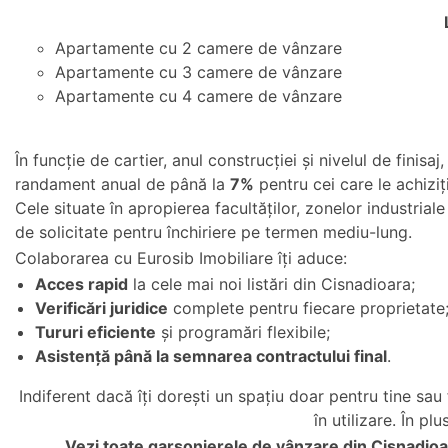
Apartamente cu 2 camere de vânzare
Apartamente cu 3 camere de vânzare
Apartamente cu 4 camere de vânzare
În funcție de cartier, anul construcției și nivelul de finisa
randament anual de până la
7%
pentru cei care le achiziț
Cele situate în apropierea facultăților, zonelor industria
de solicitate pentru închiriere pe termen mediu-lung.
Colaborarea cu Eurosib Imobiliare îți aduce:
Acces rapid
la cele mai noi listări din Cisnadioara;
Verificări juridice
complete pentru fiecare proprietate
Tururi eficiente
și programări flexibile;
Asistență până la semnarea contractului final
.
Indiferent dacă îți dorești un spațiu doar pentru tine sau 
în utilizare. În p
Vezi toate
garsonierele de vânzare din Cisnadioa