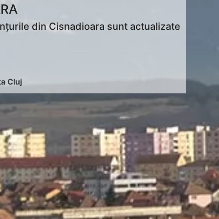
ARA
țurile din Cisnadioara sunt actualizate
ța Cluj