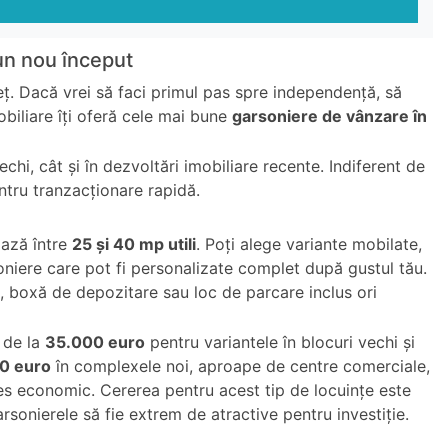
un nou început
reț. Dacă vrei să faci primul pas spre independență, să
obiliare îți oferă cele mai bune
garsoniere de vânzare în
i, cât și în dezvoltări imobiliare recente. Indiferent de
entru tranzacționare rapidă.
iază între
25 și 40 mp utili
. Poți alege variante mobilate,
niere care pot fi personalizate complet după gustul tău.
n, boxă de depozitare sau loc de parcare inclus ori
p de la
35.000 euro
pentru variantele în blocuri vechi și
0 euro
în complexele noi, aproape de centre comerciale,
res economic. Cererea pentru acest tip de locuințe este
sonierele să fie extrem de atractive pentru investiție.