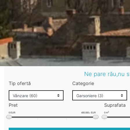
Ne pare rău,nu s
Tip ofertă
Categorie
Pret
Suprafata
2
0 EUR
400.000+ EUR
0 m