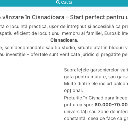
Caută
 vânzare în Cisnadioara – Start perfect pentru 
ă o locuință practică, ușor de întreținut și accesibilă ca p
 spațiu eficient de locuit unui membru al familiei, Eurosib Im
Cisnadioara
.
 semidecomandate sau tip studio, situate atât în blocuri vech
u investiție – ofertele sunt verificate juridic și pregătite p
Suprafețele garsonierelor var
gata pentru mutare, sau garso
Multe dintre ele includ balco
opțional.
Prețurile în Cisnadioara înce
pot urca spre
60.000–70.00
universități sau zone de inte
constantă, ceea ce face ca gar