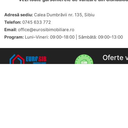
Adresă sediu:
Calea Dumbrăvii nr. 135, Sibiu
Telefon:
0745 633 772
Email:
office@eurosibimobiliare.ro
Program:
Luni–Vineri: 09:00–18:00 | Sâmbătă: 09:00–13:00
Oferte 
Apartament
Eurosib Imobiliare
Adresa:
Calea Dumbravii nr. 135,
Sibiu
Garsoniere 
Program de lucru
Apartament
L-V: 9-18 | S: 9-13 | D: închis
Sibiu
0745633772
Apartament
office@eurosibimobiliare.ro