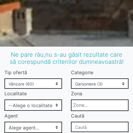
Ne pare rău,nu s-au găsit rezultate care
să corespundă criteriilor dumneavoastră!
Tip ofertă
Categorie
Localitate
Zona
Agent
Caută