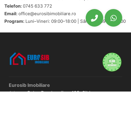
Telefon:
0745 633 772
Email:
office@eurosibimobiliare.ro
Program:
Luni–Vineri: 09:00–18:00 | Sâmbătă: 09:00–13:00
Eurosib Imobiliare
Adresa:
Calea Dumbravii nr. 135,
Sibiu
Program de lucru
L-V: 9-18 | S: 9-13 | D: închis
0745633772
office@eurosibimobiliare.ro
SC Eurosib Real Estate SRL