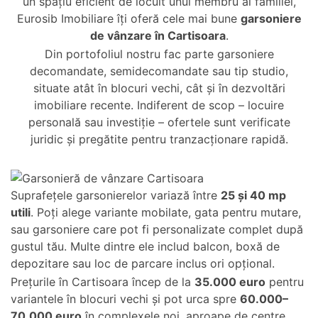
un spațiu eficient de locuit unui membru al familiei,
Eurosib Imobiliare îți oferă cele mai bune
garsoniere
de vânzare în Cartisoara
.
Din portofoliul nostru fac parte garsoniere
decomandate, semidecomandate sau tip studio,
situate atât în blocuri vechi, cât și în dezvoltări
imobiliare recente. Indiferent de scop – locuire
personală sau investiție – ofertele sunt verificate
juridic și pregătite pentru tranzacționare rapidă.
Suprafețele garsonierelor variază între
25 și 40 mp
utili
. Poți alege variante mobilate, gata pentru mutare,
sau garsoniere care pot fi personalizate complet după
gustul tău. Multe dintre ele includ balcon, boxă de
depozitare sau loc de parcare inclus ori opțional.
Prețurile în Cartisoara încep de la
35.000 euro
pentru
variantele în blocuri vechi și pot urca spre
60.000–
70.000 euro
în complexele noi, aproape de centre