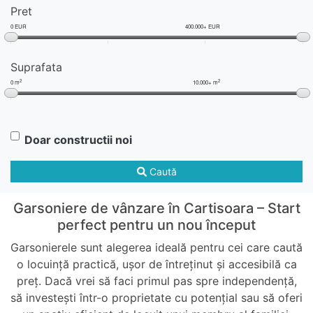
Pret
0 EUR
400.000+ EUR
Suprafata
2
2
0 m
10.000+ m
Doar constructii noi
Caută
Garsoniere de vânzare în Cartisoara – Start
perfect pentru un nou început
Garsonierele sunt alegerea ideală pentru cei care caută
o locuință practică, ușor de întreținut și accesibilă ca
preț. Dacă vrei să faci primul pas spre independență,
să investești într-o proprietate cu potențial sau să oferi