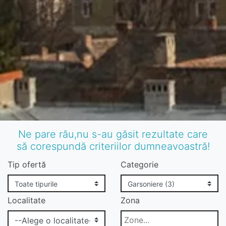
Ne pare rău,nu s-au găsit rezultate care
să corespundă criteriilor dumneavoastră!
Tip ofertă
Categorie
Localitate
Zona