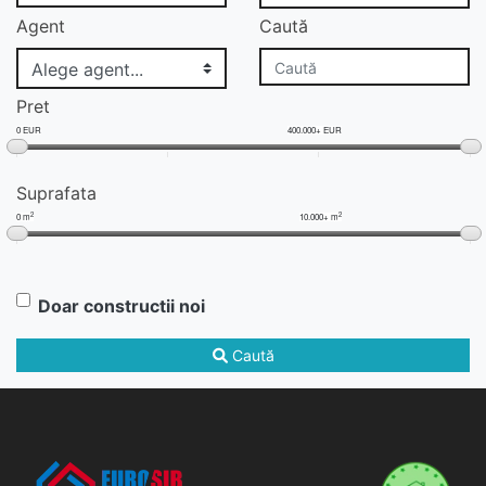
Agent
Caută
Pret
0 EUR
400.000+ EUR
Suprafata
2
2
0 m
10.000+ m
Doar constructii noi
Caută