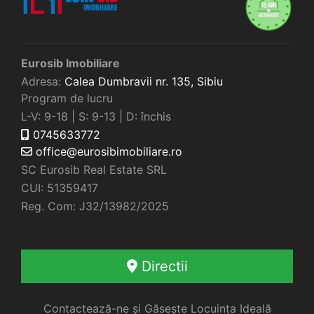
Eurosib Imobiliare
Adresa:
Calea Dumbravii nr. 135,
Sibiu
Program de lucru
L-V: 9-18 | S: 9-13 | D: închis
0745633772
office@eurosibimobiliare.ro
SC Eurosib Real Estate SRL
CUI: 51359417
Reg. Com: J32/13982/2025
Directii
Contactează-ne și Găsește Locuința Ideală