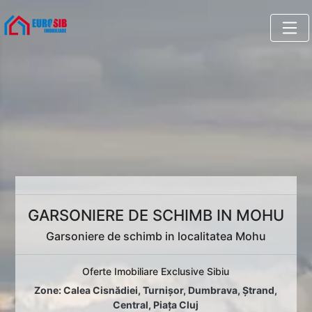
GARSONIERE DE SCHIMB IN MOHU
Garsoniere de schimb in localitatea Mohu
Oferte Imobiliare Exclusive Sibiu
Zone:
Calea Cisnădiei
,
Turnișor
,
Dumbrava
,
Ștrand
,
Central
,
Piața Cluj