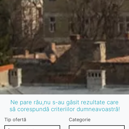
Ne pare rău,nu s-au găsit rezultate care
să corespundă criteriilor dumneavoastră!
Tip ofertă
Categorie