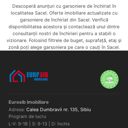
Descoperă anunțuri cu garsoniere de închiriat în
localitatea Sacel. Oferte imobiliare actualizate cu
garsoniere de închiriat din Sacel. Verifică
disponibilitatea acestora și contactează unul dintre
consultanții nostri de închirieri pentru a stabili o
vizionare. Folosind filtrele de buget, suprafață, etaj și
zonă poți alege garsoniera pe care o cauți în Sacel.
Eurosib Imobiliare
Adresa:
Calea Dumbravii nr. 135,
Sibiu
Program de lucru
L-V: 9-18 | S: 9-13 | D: închis