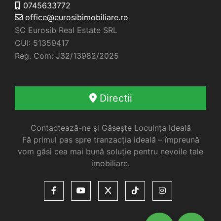
0745633772
office@eurosibimobiliare.ro
SC Eurosib Real Estate SRL
CUI: 51359417
Reg. Com: J32/13982/2025
Directii
Contactează-ne și Găsește Locuința Ideală
Fă primul pas spre tranzacția ideală – împreună
vom găsi cea mai bună soluție pentru nevoile tale
imobiliare.