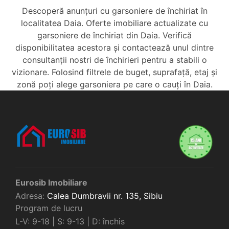
Descoperă anunțuri cu garsoniere de închiriat în
localitatea Daia. Oferte imobiliare actualizate cu
garsoniere de închiriat din Daia. Verifică
disponibilitatea acestora și contactează unul dintre
consultanții nostri de închirieri pentru a stabili o
vizionare. Folosind filtrele de buget, suprafață, etaj și
zonă poți alege garsoniera pe care o cauți în Daia.
Eurosib Imobiliare
Adresa:
Calea Dumbravii nr. 135,
Sibiu
Program de lucru
L-V: 9-18 | S: 9-13 | D: închis