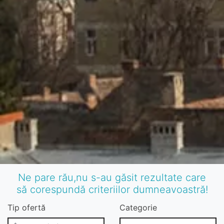
Ne pare rău,nu s-au găsit rezultate care
să corespundă criteriilor dumneavoastră!
Tip ofertă
Categorie