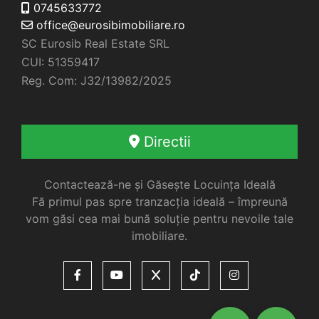
0745633772
office@eurosibimobiliare.ro
SC Eurosib Real Estate SRL
CUI: 51359417
Reg. Com: J32/13982/2025
Directii
Contactează-ne și Găsește Locuința Ideală
Fă primul pas spre tranzacția ideală – împreună
vom găsi cea mai bună soluție pentru nevoile tale
imobiliare.