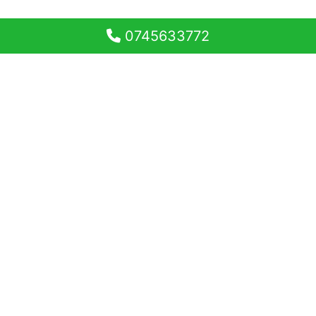
0745633772
Garsonieră de vânzare Sibiu –
Zona Broscărie 28 mp utili
Judet Sibiu
Sibiu
Broscarie
Garsoniere
48.000 €