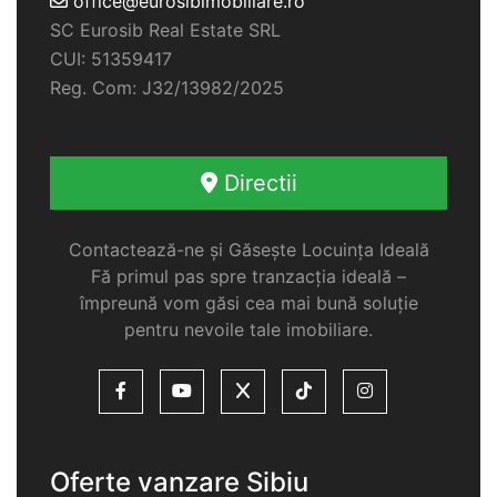
office@eurosibimobiliare.ro
SC Eurosib Real Estate SRL
CUI: 51359417
Reg. Com: J32/13982/2025
Directii
Contactează-ne și Găsește Locuința Ideală
Fă primul pas spre tranzacția ideală –
împreună vom găsi cea mai bună soluție
pentru nevoile tale imobiliare.
Oferte vanzare Sibiu