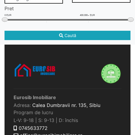
Pret
0 EUR
400.000+ EUR
Caută
Eurosib Imobiliare
Adresa:
Calea Dumbravii nr. 135,
Sibiu
Program de lucru
L-V: 9-18 | S: 9-13 | D: închis
0745633772