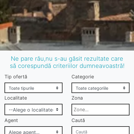
Ne pare rău,nu s-au găsit rezultate care
să corespundă criteriilor dumneavoastră!
Tip ofertă
Categorie
Localitate
Zona
Agent
Caută