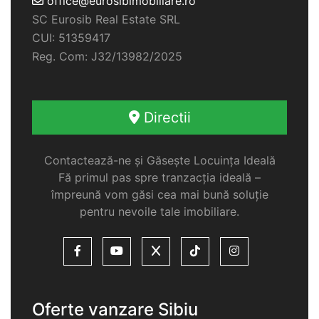
office@eurosibimobiliare.ro
SC Eurosib Real Estate SRL
CUI: 51359417
Reg. Com: J32/13982/2025
Directii
Contactează-ne și Găsește Locuința Ideală
Fă primul pas spre tranzacția ideală –
împreună vom găsi cea mai bună soluție
pentru nevoile tale imobiliare.
Oferte vanzare Sibiu