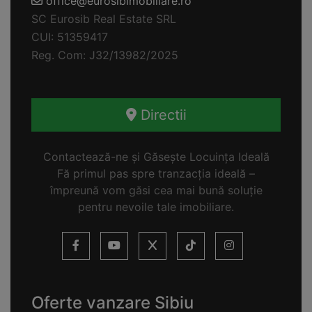
office@eurosibimobiliare.ro
SC Eurosib Real Estate SRL
CUI: 51359417
Reg. Com: J32/13982/2025
Directii
Contactează-ne și Găsește Locuința Ideală
Fă primul pas spre tranzacția ideală –
împreună vom găsi cea mai bună soluție
pentru nevoile tale imobiliare.
Oferte vanzare Sibiu