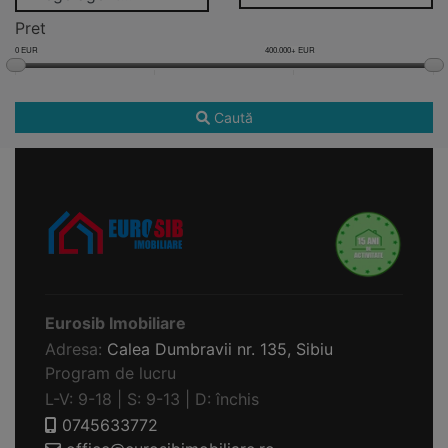
Pret
0 EUR
400.000+ EUR
Caută
Eurosib Imobiliare
Adresa:
Calea Dumbravii nr. 135,
Sibiu
Program de lucru
L-V: 9-18 | S: 9-13 | D: închis
0745633772