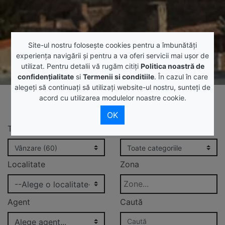
Site-ul nostru foloseşte cookies pentru a îmbunătăţi
experienţa navigării şi pentru a va oferi servicii mai uşor de
utilizat. Pentru detalii vă rugăm citiți
Politica noastră de
confidențialitate
si
Termenii si conditiile
. În cazul în care
alegeți să continuați să utilizați website-ul nostru, sunteți de
Ne pare rău,nu s-au găsit rezultate care
acord cu utilizarea modulelor noastre cookie.
să corespundă criteriilor dumneavoastră!
OK
Tip ofertă
Categorie
Localitate
Zona
Agent
Caută