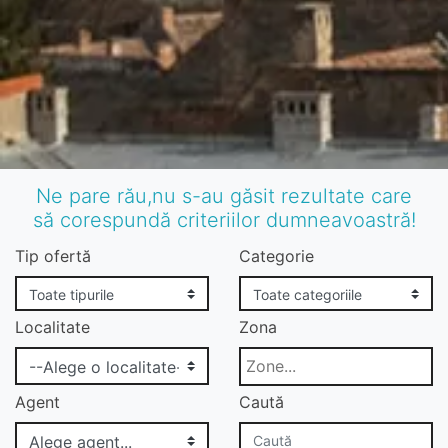
Ne pare rău,nu s-au găsit rezultate care
să corespundă criteriilor dumneavoastră!
Tip ofertă
Categorie
Localitate
Zona
Agent
Caută