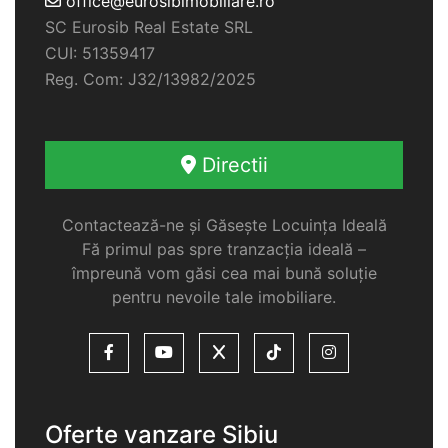
office@eurosibimobiliare.ro
SC Eurosib Real Estate SRL
CUI: 51359417
Reg. Com: J32/13982/2025
Directii
Contactează-ne și Găsește Locuința Ideală
Fă primul pas spre tranzacția ideală –
împreună vom găsi cea mai bună soluție
pentru nevoile tale imobiliare.
Oferte vanzare Sibiu