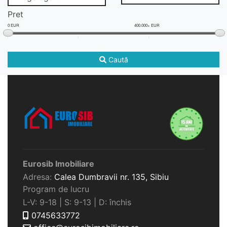
Pret
0 EUR
400.000+ EUR
Caută
Eurosib Imobiliare
Adresa:
Calea Dumbravii nr. 135,
Sibiu
Program de lucru
L-V: 9-18 | S: 9-13 | D: închis
0745633772