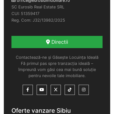
office@eurosibimobiliare.ro
SC Eurosib Real Estate SRL
CUI: 51359417
Reg. Com: J32/13982/2025
Directii
Contactează-ne și Găsește Locuința Ideală
Fă primul pas spre tranzacția ideală –
împreună vom găsi cea mai bună soluție
pentru nevoile tale imobiliare.
Oferte vanzare Sibiu