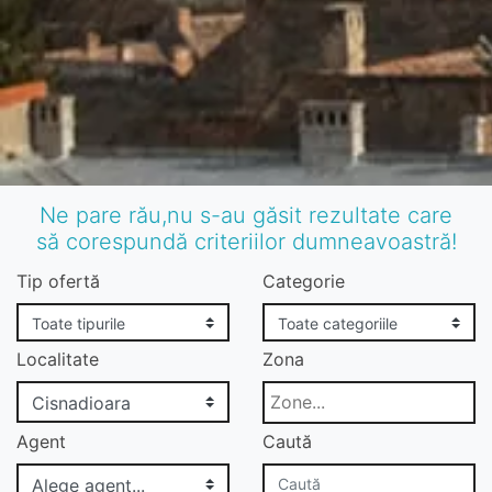
Ne pare rău,nu s-au găsit rezultate care
să corespundă criteriilor dumneavoastră!
Tip ofertă
Categorie
Localitate
Zona
Agent
Caută