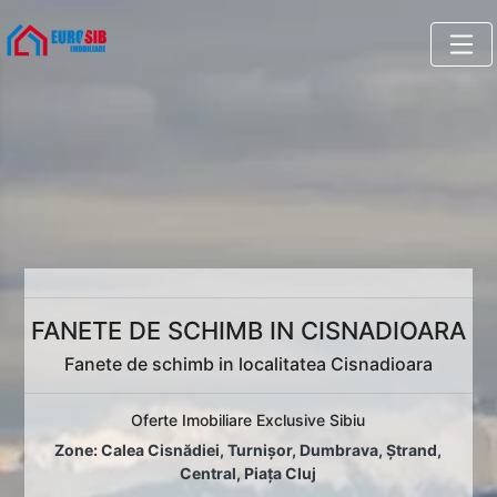
FANETE DE SCHIMB IN CISNADIOARA
Fanete de schimb in localitatea Cisnadioara
Oferte Imobiliare Exclusive Sibiu
Zone:
Calea Cisnădiei
,
Turnișor
,
Dumbrava
,
Ștrand
,
Central
,
Piața Cluj