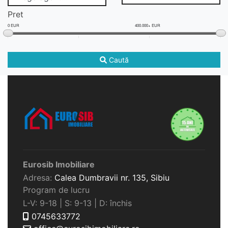
Pret
0 EUR
400.000+ EUR
Caută
Eurosib Imobiliare
Adresa:
Calea Dumbravii nr. 135,
Sibiu
Program de lucru
L-V: 9-18 | S: 9-13 | D: închis
0745633772