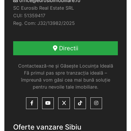
office@eurosibimobiliare.ro
SC Eurosib Real Estate SRL
CUI: 51359417
Reg. Com: J32/13982/2025
Directii
Contactează-ne și Găsește Locuința Ideală
Fă primul pas spre tranzacția ideală –
împreună vom găsi cea mai bună soluție
pentru nevoile tale imobiliare.
Oferte vanzare Sibiu