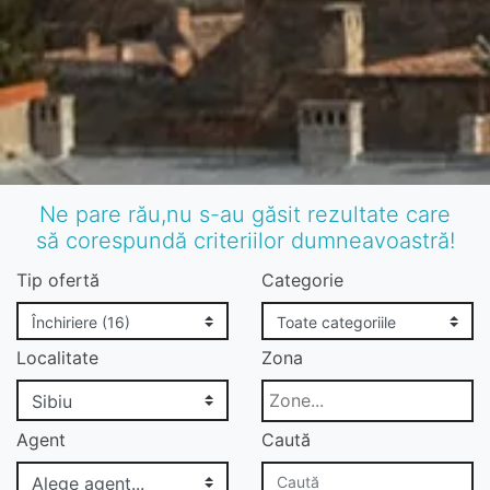
Ne pare rău,nu s-au găsit rezultate care
să corespundă criteriilor dumneavoastră!
Tip ofertă
Categorie
Localitate
Zona
Agent
Caută