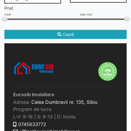
Pret
0 EUR
4.000+ EUR
Caută
Eurosib Imobiliare
Adresa:
Calea Dumbravii nr. 135,
Sibiu
Program de lucru
L-V: 9-18 | S: 9-13 | D: închis
0745633772