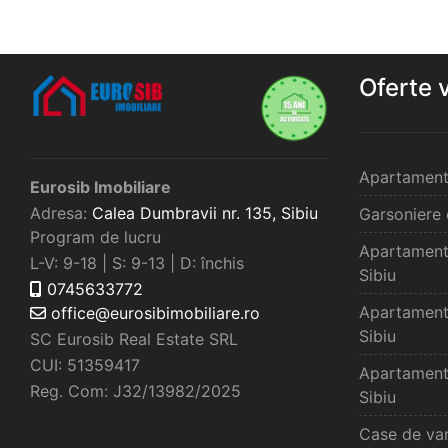
Oferte 
Apartament
Eurosib Imobiliare
Adresa:
Calea Dumbravii nr. 135,
Sibiu
Garsoniere 
Program de lucru
Apartament
L-V: 9-18 | S: 9-13 | D: închis
Sibiu
0745633772
Apartament
office@eurosibimobiliare.ro
Sibiu
SC Eurosib Real Estate SRL
CUI: 51359417
Apartament
Reg. Com: J32/13982/2025
Sibiu
Case de van