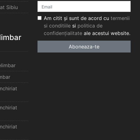
at Sibiu
Am citit și sunt de acord cu
termenii
si conditiile
si
politica de
confidențialitate
ale acestui website.
elimbar
Aboneaza-te
elimbar
imbar
chiriat
chiriat
chiriat