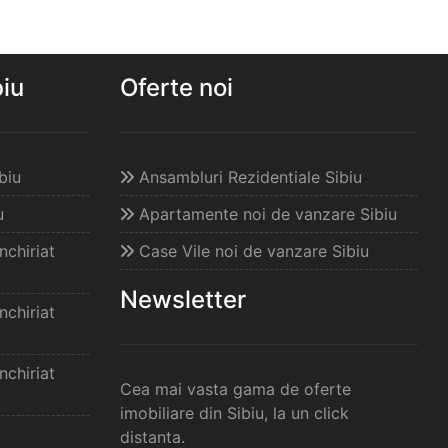
biu
Oferte noi
biu
Ansambluri Rezidentiale Sibiu
u
Apartamente noi de vanzare Sibiu
chiriat
Case Vile noi de vanzare Sibiu
Newsletter
chiriat
chiriat
Cea mai vasta gama de oferte
imobiliare din Sibiu, la un click
distanta.