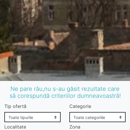
Ne pare rău,nu s-au găsit rezultate care
să corespundă criteriilor dumneavoastră!
Tip ofertă
Categorie
Localitate
Zona