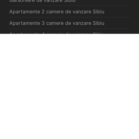
Apartamente 2 camere de vanzare Sibiu
Apartamente 3 camere de vanzare Sibiu
Apartamente 4 camere de vanzare Sibiu
Case de vanzare Sibiu
Spatii comercilale de vanzare Sibiu
Oferte vanzare Selimbar
Apartamente de vanzare Selimbar
Garsoniere de vanzare Selimbar
Apartamente 2 camere de vanzare Selimbar