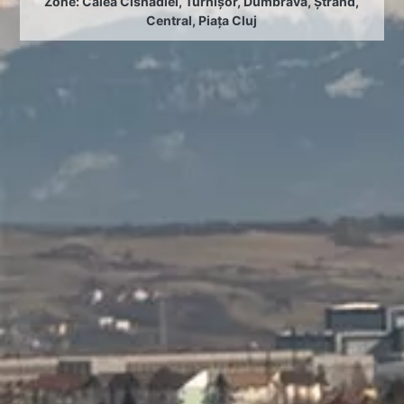
Zone:
Calea Cisnădiei
,
Turnișor
,
Dumbrava
,
Ștrand
,
Central
,
Piața Cluj