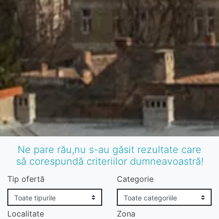
Ne pare rău,nu s-au găsit rezultate care
să corespundă criteriilor dumneavoastră!
Tip ofertă
Categorie
Localitate
Zona