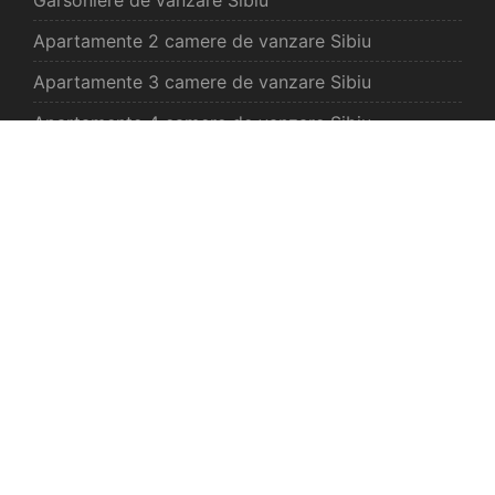
Apartamente 2 camere de vanzare Sibiu
Apartamente 3 camere de vanzare Sibiu
Apartamente 4 camere de vanzare Sibiu
Case de vanzare Sibiu
Spatii comercilale de vanzare Sibiu
Oferte vanzare Selimbar
Apartamente de vanzare Selimbar
Garsoniere de vanzare Selimbar
Apartamente 2 camere de vanzare Selimbar