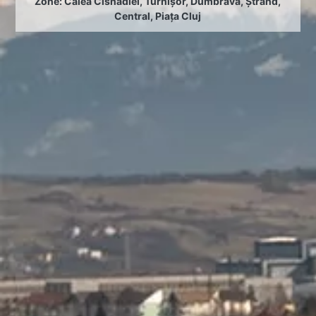
Zone:
Calea Cisnădiei
,
Turnișor
,
Dumbrava
,
Ștrand
,
Central
,
Piața Cluj