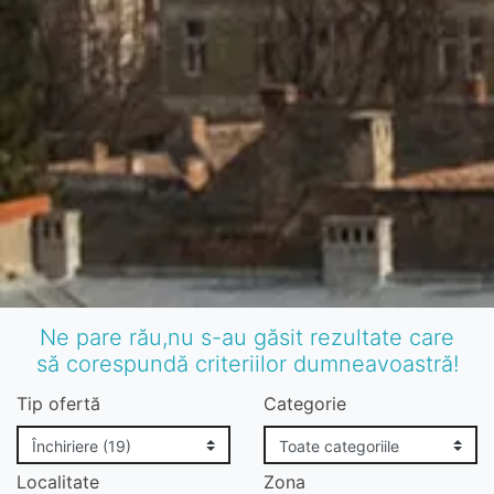
Ne pare rău,nu s-au găsit rezultate care
să corespundă criteriilor dumneavoastră!
Tip ofertă
Categorie
Localitate
Zona