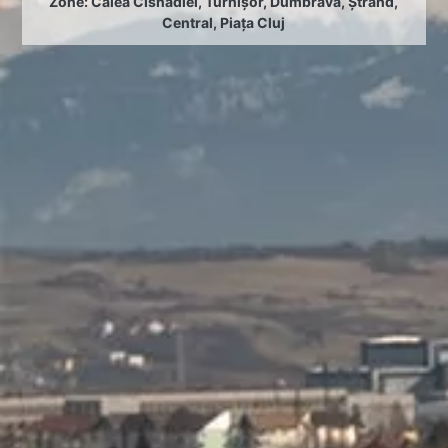
Zone:
Calea Cisnădiei
,
Turnișor
,
Dumbrava
,
Ștrand
,
Central
,
Piața Cluj