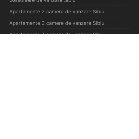
Apartamente 2 camere de vanzare Sibiu
Apartamente 3 camere de vanzare Sibiu
Apartamente 4 camere de vanzare Sibiu
Case de vanzare Sibiu
Spatii comercilale de vanzare Sibiu
Oferte vanzare Selimbar
Apartamente de vanzare Selimbar
Garsoniere de vanzare Selimbar
Apartamente 2 camere de vanzare Selimbar