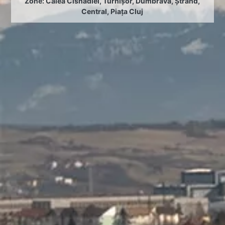
Zone:
Calea Cisnădiei
,
Turnișor
,
Dumbrava
,
Ștrand
,
Central
,
Piața Cluj