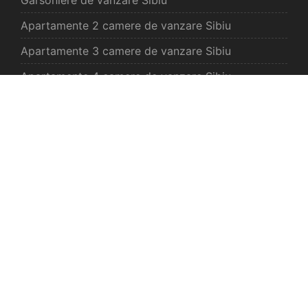
Apartamente 2 camere de vanzare Sibiu
Apartamente 3 camere de vanzare Sibiu
Apartamente 4 camere de vanzare Sibiu
Case de vanzare Sibiu
Spatii comercilale de vanzare Sibiu
Oferte vanzare Selimbar
Apartamente de vanzare Selimbar
Garsoniere de vanzare Selimbar
Apartamente 2 camere de vanzare Selimbar