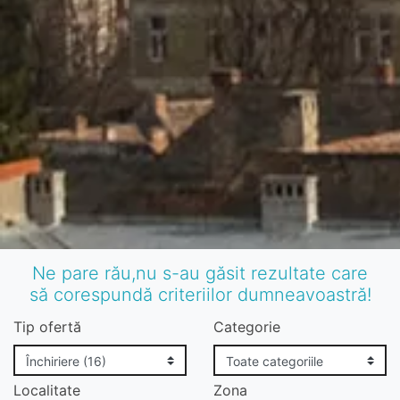
Ne pare rău,nu s-au găsit rezultate care
să corespundă criteriilor dumneavoastră!
Tip ofertă
Categorie
Localitate
Zona