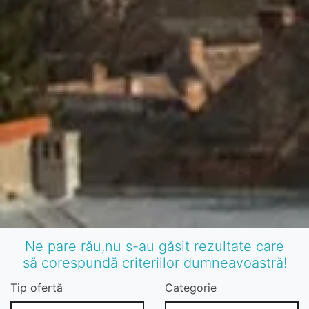
Ne pare rău,nu s-au găsit rezultate care
să corespundă criteriilor dumneavoastră!
Tip ofertă
Categorie