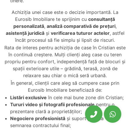
tinere.
Achiziția unei case este o decizie importantă. La
Eurosib Imobiliare te sprijinim cu
consultanță
personalizată
,
analiză comparativă de prețuri
,
asistență juridică
și
verificarea tuturor actelor
, astfel
încât procesul să fie simplu și lipsit de riscuri.
Rata de interes pentru achiziția de case în Cristian este
în continuă creștere. Mulți clienți aleg case cu teren
propriu pentru confort, independență față de blocuri și
spații exterioare utile – grădină, terasă, zonă de
relaxare sau chiar o mică seră urbană.
În general, clienții care aleg să cumpere case prin
Eurosib Imobiliare beneficiază de:
Listări exclusive
în cele mai bune zone din Cristian;
Tururi video și fotografii profesionale
pentru o
prezentare clară a proprietăților;
Negociere profesionistă
și suport până la
semnarea contractului final;