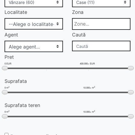
Localitate
Zona
Agent
Caută
Pret
0 EUR
400.000+ EUR
Suprafata
2
2
0 m
10.000+ m
Suprafata teren
2
2
0 m
10.000+ m