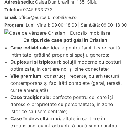
Adresă sediu:
Calea Dumbrăvii nr. 135, Sibiu
Telefon:
0745 633 772
Email:
office@eurosibimobiliare.ro
Program:
Luni–Vineri: 09:00–18:00 | Sâmbătă: 09:00–13:00
Ce tipuri de case poți găsi în Cristian:
Case individuale:
ideale pentru familii care caută
intimitate, grădină proprie și spațiu generos;
Duplexuri și triplexuri:
soluții moderne cu costuri
optimizate, în cartiere noi și bine conectate;
Vile premium:
construcții recente, cu arhitectură
contemporană și facilități complete (garaj, terasă,
curte amenajată);
Case tradiționale:
perfecte pentru cei care își
doresc o proprietate cu personalitate, în zone
istorice sau semicentrale;
Case în dezvoltări noi:
aflate în cartiere în
expansiune, cu infrastructură nouă și comunități