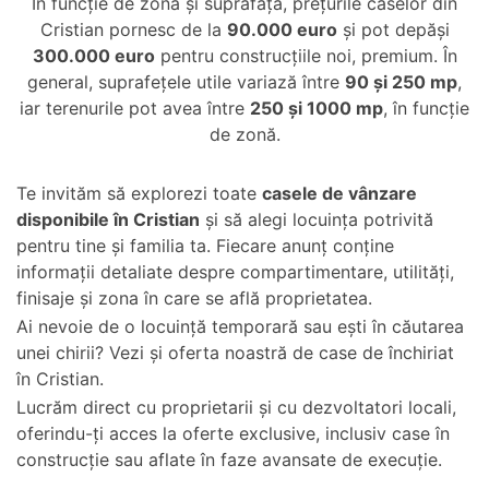
În funcție de zonă și suprafață, prețurile caselor din
Cristian pornesc de la
90.000 euro
și pot depăși
300.000 euro
pentru construcțiile noi, premium. În
general, suprafețele utile variază între
90 și 250 mp
,
iar terenurile pot avea între
250 și 1000 mp
, în funcție
de zonă.
Te invităm să explorezi toate
casele de vânzare
disponibile în Cristian
și să alegi locuința potrivită
pentru tine și familia ta. Fiecare anunț conține
informații detaliate despre compartimentare, utilități,
finisaje și zona în care se află proprietatea.
Ai nevoie de o locuință temporară sau ești în căutarea
unei chirii? Vezi și
oferta noastră de case de închiriat
în Cristian
.
Lucrăm direct cu proprietarii și cu dezvoltatori locali,
oferindu-ți acces la oferte exclusive, inclusiv case în
construcție sau aflate în faze avansate de execuție.