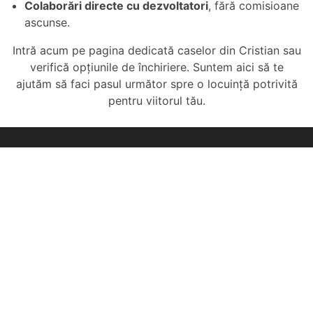
Colaborări directe cu dezvoltatori
, fără comisioane
ascunse.
Intră acum pe
pagina dedicată caselor din Cristian
sau
verifică opțiunile de închiriere
. Suntem aici să te
ajutăm să faci pasul următor spre o locuință potrivită
pentru viitorul tău.
Eurosib Imobiliare
Adresa:
Calea Dumbravii nr. 135,
Sibiu
Program de lucru
L-V: 9-18 | S: 9-13 | D: închis