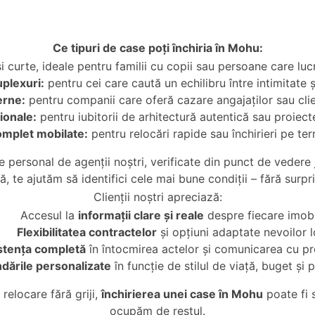
Ce tipuri de case poți închiria în Mohu:
i curte, ideale pentru familii cu copii sau persoane care lu
plexuri:
pentru cei care caută un echilibru între intimitate ș
erne:
pentru companii care oferă cazare angajaților sau clie
ionale:
pentru iubitorii de arhitectură autentică sau proiect
omplet mobilate:
pentru relocări rapide sau închirieri pe t
e personal de agenții noștri, verificate din punct de vedere j
ă, te ajutăm să identifici cele mai bune condiții – fără surpr
Clienții noștri apreciază:
Accesul la
informații clare și reale
despre fiecare imobi
Flexibilitatea contractelor
și opțiuni adaptate nevoilor l
stența completă
în întocmirea actelor și comunicarea cu pro
ările personalizate
în funcție de stilul de viață, buget și p
relocare fără griji,
închirierea unei case în Mohu
poate fi 
ocupăm de restul.