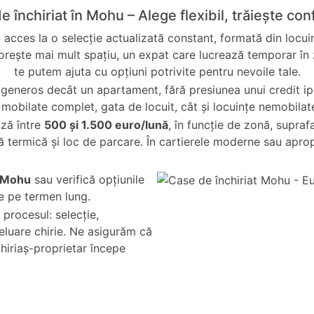
 închiriat în Mohu – Alege flexibil, trăiește con
i acces la o selecție actualizată constant, formată din locuin
dorește mai mult spațiu, un expat care lucrează temporar în z
te putem ajuta cu opțiuni potrivite pentru nevoile tale.
ai generos decât un apartament, fără presiunea unui credit ip
i mobilate complet, gata de locuit, cât și locuințe nemobilat
ază între
500 și 1.500 euro/lună
, în funcție de zonă, suprafa
ă termică și loc de parcare. În cartierele moderne sau aprop
n Mohu
sau verifică opțiunile
ie pe termen lung.
 procesul: selecție,
eluare chirie. Ne asigurăm că
chiriaș-proprietar începe