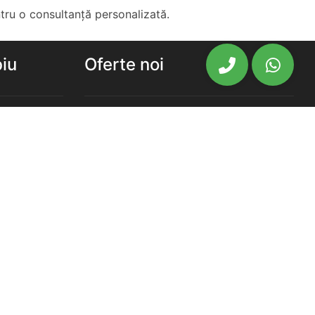
ru o consultanță personalizată.
biu
Oferte noi
biu
Ansambluri Rezidentiale Sibiu
u
Apartamente noi de vanzare Sibiu
chiriat
Case Vile noi de vanzare Sibiu
Newsletter
chiriat
chiriat
Cea mai vasta gama de oferte
imobiliare din Sibiu, la un click
distanta.