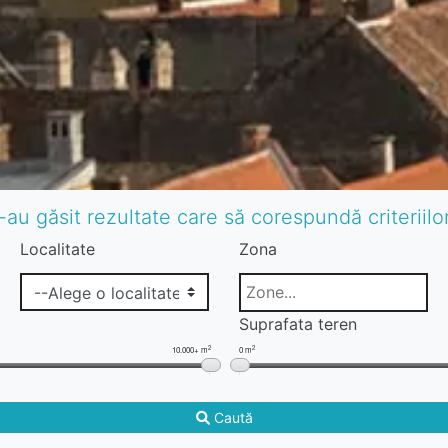
-au găsit rezultate care să corespundă criteriil
Localitate
Zona
Suprafata teren
2
2
10.000+ m
0 m
Caută