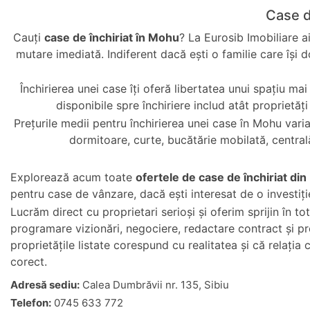
Case de
Cauți
case de închiriat în Mohu
? La Eurosib Imobiliare a
mutare imediată. Indiferent dacă ești o familie care își 
Închirierea unei case îți oferă libertatea unui spațiu m
disponibile spre închiriere includ atât proprietăț
Prețurile medii pentru închirierea unei case în Mohu vari
dormitoare, curte, bucătărie mobilată, central
Explorează acum toate
ofertele de case de închiriat di
pentru
case de vânzare
, dacă ești interesat de o investiț
Lucrăm direct cu proprietari serioși și oferim sprijin în tot
programare vizionări, negociere, redactare contract și pr
proprietățile listate corespund cu realitatea și că relația 
corect.
Adresă sediu:
Calea Dumbrăvii nr. 135, Sibiu
Telefon:
0745 633 772