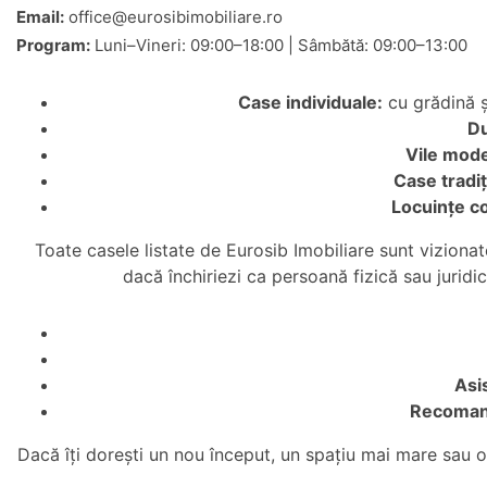
Email:
office@eurosibimobiliare.ro
Program:
Luni–Vineri: 09:00–18:00 | Sâmbătă: 09:00–13:00
Case individuale:
cu grădină ș
Du
Vile mod
Case tradiț
Locuințe c
Toate casele listate de Eurosib Imobiliare sunt vizionat
dacă închiriezi ca persoană fizică sau juridic
Asi
Recomand
Dacă îți dorești un nou început, un spațiu mai mare sau o 