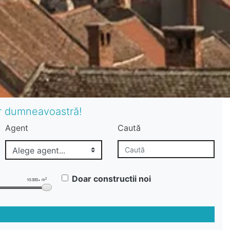
or dumneavoastră!
Agent
Caută
Doar constructii noi
2
10.000+ m