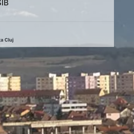
SIB
ța Cluj