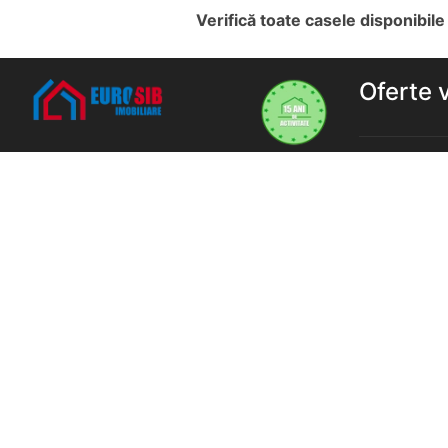
Verifică toate casele disponibile
Oferte 
Apartament
Eurosib Imobiliare
Adresa:
Calea Dumbravii nr. 135,
Sibiu
Garsoniere 
Program de lucru
Apartament
L-V: 9-18 | S: 9-13 | D: închis
Sibiu
0745633772
Apartament
office@eurosibimobiliare.ro
Sibiu
SC Eurosib Real Estate SRL
CUI: 51359417
Apartament
Reg. Com: J32/13982/2025
Sibiu
Case de van