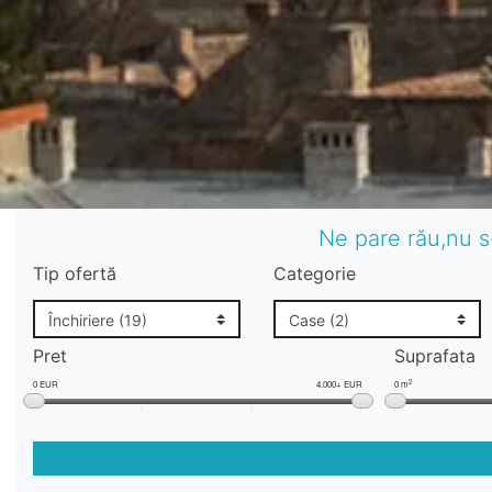
Ne pare rău,nu s
Tip ofertă
Categorie
Pret
Suprafata
2
0 EUR
4.000+ EUR
0 m