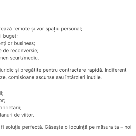
crează remote și vor spațiu personal;
i buget;
nților business;
e de reconversie;
ermen scurt/mediu.
uridic și pregătite pentru contractare rapidă. Indiferent
ize, comisioane ascunse sau întârzieri inutile.
l;
or;
prietarii;
lanuri de viitor.
fi soluția perfectă. Găsește o locuință pe măsura ta – noi