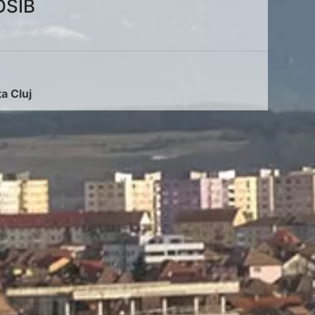
OSIB
ța Cluj