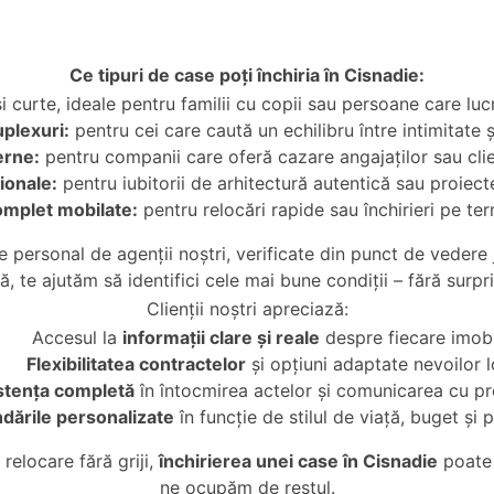
Ce tipuri de case poți închiria în Cisnadie:
i curte, ideale pentru familii cu copii sau persoane care lu
plexuri:
pentru cei care caută un echilibru între intimitate ș
erne:
pentru companii care oferă cazare angajaților sau clie
ionale:
pentru iubitorii de arhitectură autentică sau proiect
omplet mobilate:
pentru relocări rapide sau închirieri pe t
e personal de agenții noștri, verificate din punct de vedere j
ă, te ajutăm să identifici cele mai bune condiții – fără surpr
Clienții noștri apreciază:
Accesul la
informații clare și reale
despre fiecare imobi
Flexibilitatea contractelor
și opțiuni adaptate nevoilor l
stența completă
în întocmirea actelor și comunicarea cu pro
ările personalizate
în funcție de stilul de viață, buget și p
relocare fără griji,
închirierea unei case în Cisnadie
poate 
ne ocupăm de restul.