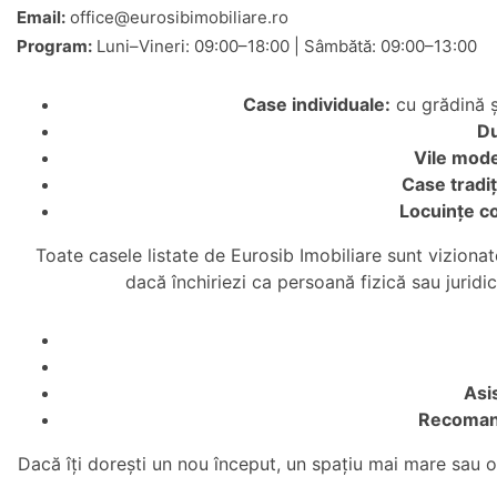
Email:
office@eurosibimobiliare.ro
Program:
Luni–Vineri: 09:00–18:00 | Sâmbătă: 09:00–13:00
Case individuale:
cu grădină ș
Du
Vile mod
Case tradiț
Locuințe c
Toate casele listate de Eurosib Imobiliare sunt vizionat
dacă închiriezi ca persoană fizică sau juridic
Asi
Recomand
Dacă îți dorești un nou început, un spațiu mai mare sau o 