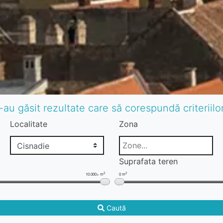
-au găsit rezultate care să corespundă criteriil
Localitate
Zona
Suprafata teren
2
2
10.000+ m
0 m
Caută