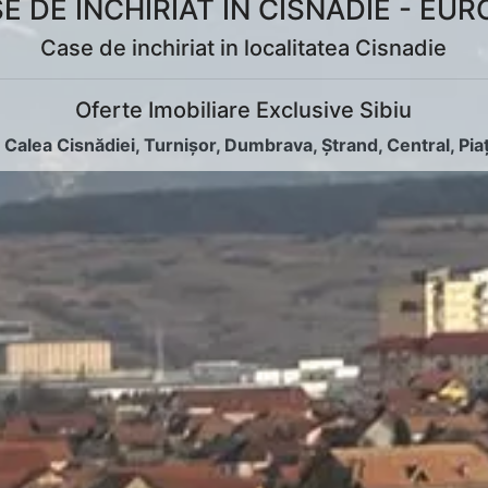
E DE INCHIRIAT IN CISNADIE - EUR
Case de inchiriat in localitatea Cisnadie
Oferte Imobiliare Exclusive Sibiu
:
Calea Cisnădiei
,
Turnișor
,
Dumbrava
,
Ștrand
,
Central
,
Pia