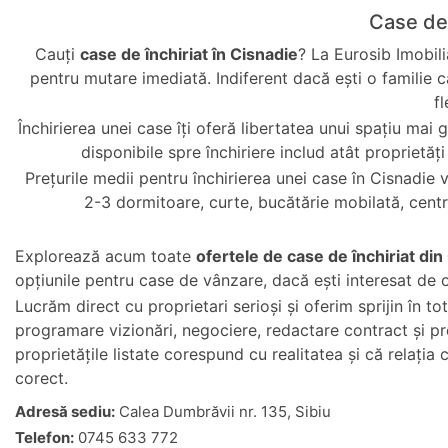
Case de 
Cauți
case de închiriat în Cisnadie
? La Eurosib Imobili
pentru mutare imediată. Indiferent dacă ești o familie c
fl
Închirierea unei case îți oferă libertatea unui spațiu mai
disponibile spre închiriere includ atât proprietăț
Prețurile medii pentru închirierea unei case în Cisnadie 
2-3 dormitoare, curte, bucătărie mobilată, centr
Explorează acum toate
ofertele de case de închiriat din
opțiunile pentru
case de vânzare
, dacă ești interesat de 
Lucrăm direct cu proprietari serioși și oferim sprijin în tot
programare vizionări, negociere, redactare contract și pr
proprietățile listate corespund cu realitatea și că relația 
corect.
Adresă sediu:
Calea Dumbrăvii nr. 135, Sibiu
Telefon:
0745 633 772