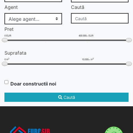
Agent
Caută
Pret
0 EUR
400.000+ EUR
Suprafata
2
2
0 m
10.000+ m
Doar constructii noi
Caută