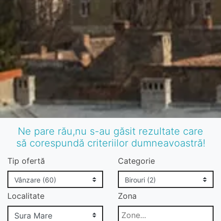
Ne pare rău,nu s-au găsit rezultate care
să corespundă criteriilor dumneavoastră!
Tip ofertă
Categorie
Localitate
Zona