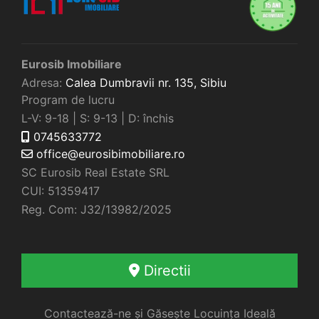
Eurosib Imobiliare
Adresa:
Calea Dumbravii nr. 135,
Sibiu
Program de lucru
L-V: 9-18 | S: 9-13 | D: închis
0745633772
office@eurosibimobiliare.ro
SC Eurosib Real Estate SRL
CUI: 51359417
Reg. Com: J32/13982/2025
Directii
Contactează-ne și Găsește Locuința Ideală