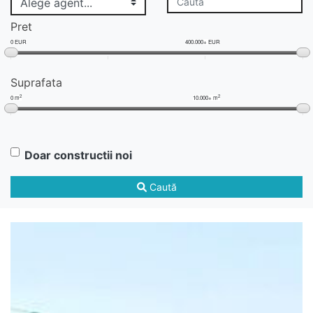
Pret
0 EUR
400.000+ EUR
Suprafata
2
2
0 m
10.000+ m
Doar constructii noi
Caută