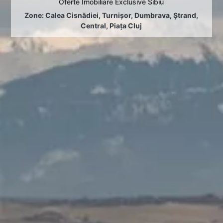
Oferte Imobiliare Exclusive Sibiu
Zone:
Calea Cisnădiei
,
Turnișor
,
Dumbrava
,
Ștrand
,
Central
,
Piața Cluj