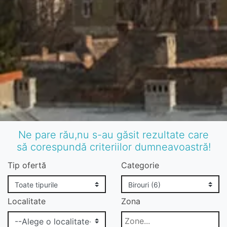
Ne pare rău,nu s-au găsit rezultate care
să corespundă criteriilor dumneavoastră!
Tip ofertă
Categorie
Localitate
Zona