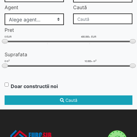
Agent
Caută
Pret
0 EUR
400.000+ EUR
Suprafata
2
2
0 m
10.000+ m
Doar constructii noi
Caută