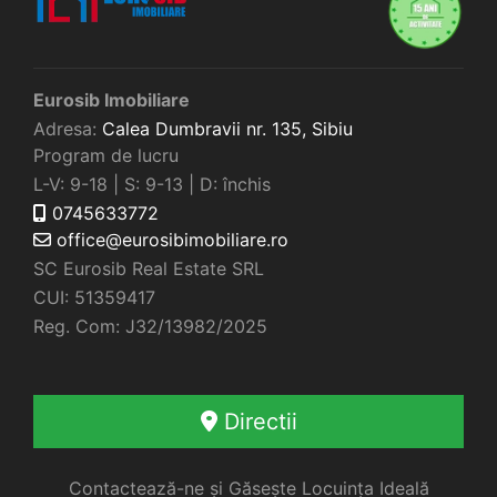
Eurosib Imobiliare
Adresa:
Calea Dumbravii nr. 135,
Sibiu
Program de lucru
L-V: 9-18 | S: 9-13 | D: închis
0745633772
office@eurosibimobiliare.ro
SC Eurosib Real Estate SRL
CUI: 51359417
Reg. Com: J32/13982/2025
Directii
Contactează-ne și Găsește Locuința Ideală