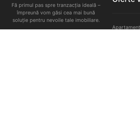
Fă primul pas spre tranzacția ideală –
împreună vom găsi cea mai bună
soluție pentru nevoile tale imobiliare.
Apartament
Garsoniere 
Apartament
Selimbar
Apartament
Selimbar
Apartament
Selimbar
Case de va
Spatii come