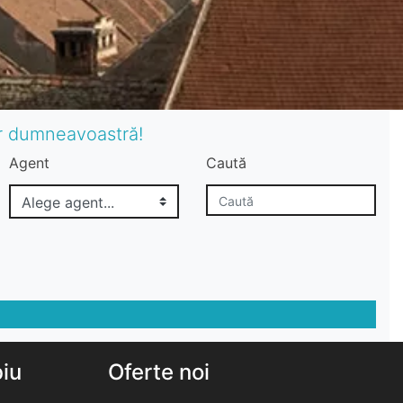
or dumneavoastră!
Agent
Caută
biu
Oferte noi