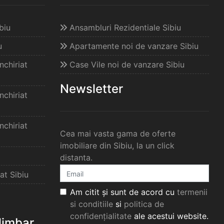
biu
Ansambluri Rezidentiale Sibiu
u
Apartamente noi de vanzare Sibiu
chiriat
Case Vile noi de vanzare Sibiu
Newsletter
chiriat
chiriat
Cea mai vasta gama de oferte
imobiliare din Sibiu, la un click
distanta.
at Sibiu
Am citit și sunt de acord cu
termenii
si conditiile
si
politica de
confidențialitate
ale acestui website.
elimbar