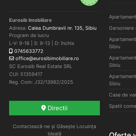
Apartament
Eurosib Imobiliare
Adresa:
Calea Dumbravii nr. 135,
Sibiu
Garsoniere 
Program de lucru
Apartament
L-V: 9-18 | S: 9-13 | D: închis
Sibiu
0745633772
Apartament
office@eurosibimobiliare.ro
Sibiu
SC Eurosib Real Estate SRL
CUI: 51359417
Apartament
Reg. Com: J32/13982/2025
Sibiu
Case de van
Spatii come
Directii
Contactează-ne și Găsește Locuința
Ideală
Oferte 