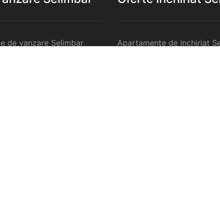
e de vanzare Selimbar
Apartamente de inchiriat S
de vanzare Selimbar
Garsoniere de inchiriat Sel
e 2 camere de vanzare
Apartamente 2 camere de in
Selimbar
e 3 camere de vanzare
Apartamente 3 camere de in
Selimbar
e 4 camere de vanzare
Apartamente 4 camere de in
Selimbar
nzare Selimbar
Case de inchiriat Selimbar
rcilale de vanzare Selimbar
Spatii comercilale de inchir