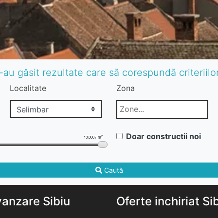
-au găsit rezultate care să corespundă criteriil
Localitate
Zona
Doar constructii noi
2
10.000+ m
Caută
vanzare Sibiu
Oferte inchiriat Si