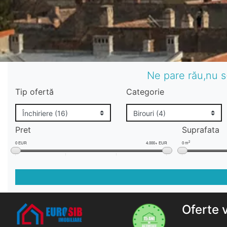
Ne pare rău,nu s
Tip ofertă
Categorie
Pret
Suprafata
2
0 EUR
4.000+ EUR
0 m
Oferte 