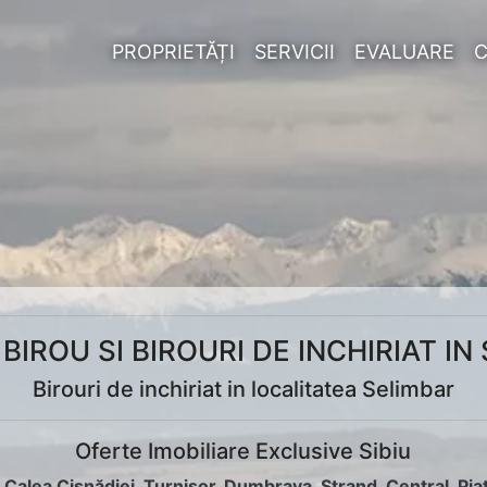
PROPRIETĂȚI
SERVICII
EVALUARE
 BIROU SI BIROURI DE INCHIRIAT I
Birouri de inchiriat in localitatea Selimbar
Oferte Imobiliare Exclusive Sibiu
:
Calea Cisnădiei
,
Turnișor
,
Dumbrava
,
Ștrand
,
Central
,
Pia