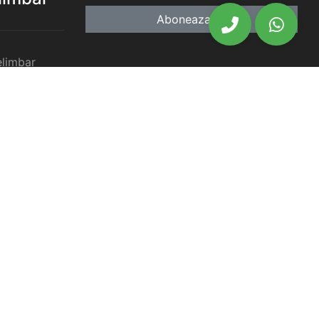
Aboneaza-te
elimbar
imbar
chiriat
chiriat
chiriat
iat Selimbar