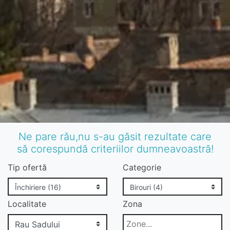
Ne pare rău,nu s-au găsit rezultate care
să corespundă criteriilor dumneavoastră!
Tip ofertă
Categorie
Localitate
Zona