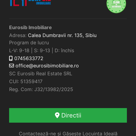
Eurosib Imobiliare
Adresa:
Calea Dumbravii nr. 135,
Sibiu
Program de lucru
L-V: 9-18 | S: 9-13 | D: închis
0745633772
office@eurosibimobiliare.ro
SC Eurosib Real Estate SRL
CUI: 51359417
Reg. Com: J32/13982/2025
Directii
Contactează-ne și Găsește Locuința Ideală