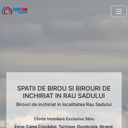
SPATII DE BIROU SI BIROURI DE
INCHIRIAT IN RAU SADULUI
Birouri de inchiriat in localitatea Rau Sadului
Oferte Imobiliare Exclusive Sibiu
Zone:
Calea Cisnădiei
,
Turnișor
,
Dumbrava
,
Ștrand
,