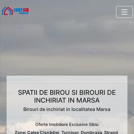
SPATII DE BIROU SI BIROURI DE
INCHIRIAT IN MARSA
Birouri de inchiriat in localitatea Marsa
Oferte Imobiliare Exclusive Sibiu
Zone:
Calea Cisnădiei
,
Turnișor
,
Dumbrava
,
Ștrand
,