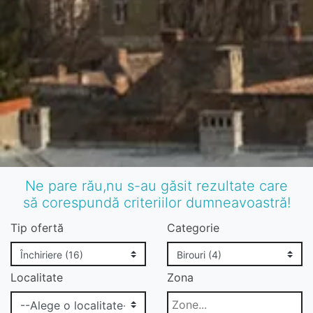
Ne pare rău,nu s-au găsit rezultate care
să corespundă criteriilor dumneavoastră!
Tip ofertă
Categorie
Localitate
Zona