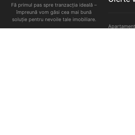
Fă primul pas spre tranzacția ideală –
împreună vom găsi cea mai bună
soluție pentru nevoile tale imobiliare.
Apartament
Garsoniere 
Apartament
Selimbar
Apartament
Selimbar
Apartament
Selimbar
Case de va
Spatii come