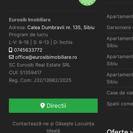
Apartament
Eurosib Imobiliare
Adresa:
Calea Dumbravii nr. 135,
Sibiu
Garsoniere 
Program de lucru
Apartament
L-V: 9-18 | S: 9-13 | D: închis
Sibiu
0745633772
Apartament
office@eurosibimobiliare.ro
Sibiu
SC Eurosib Real Estate SRL
CUI: 51359417
Apartament
Reg. Com: J32/13982/2025
Sibiu
Case de van
Spatii come
Directii
Contactează-ne și Găsește Locuința
Ideală
Oferte 