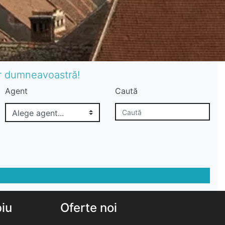
or dumneavoastră!
Agent
Caută
biu
Oferte noi