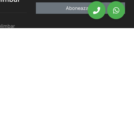
Aboneaza-te
elimbar
imbar
chiriat
chiriat
chiriat
iat Selimbar