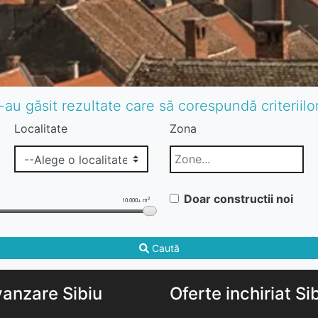
-au găsit rezultate care să corespundă criteriil
Localitate
Zona
Doar constructii noi
2
10.000+ m
Caută
vanzare Sibiu
Oferte inchiriat Si