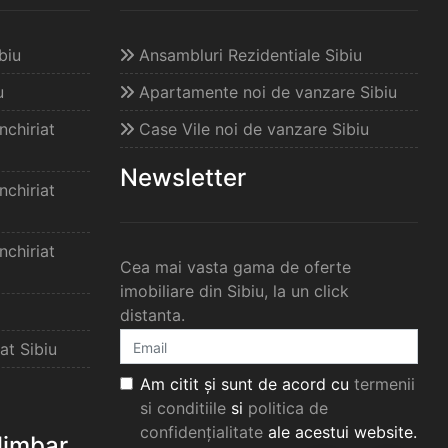
biu
Ansambluri Rezidentiale Sibiu
u
Apartamente noi de vanzare Sibiu
chiriat
Case Vile noi de vanzare Sibiu
Newsletter
chiriat
chiriat
Cea mai vasta gama de oferte
imobiliare din Sibiu, la un click
distanta.
at Sibiu
Am citit și sunt de acord cu
termenii
si conditiile
si
politica de
confidențialitate
ale acestui website.
elimbar