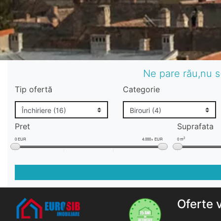
Ne pare rău,nu s
Tip ofertă
Categorie
Pret
Suprafata
2
0 EUR
4.000+ EUR
0 m
Oferte 