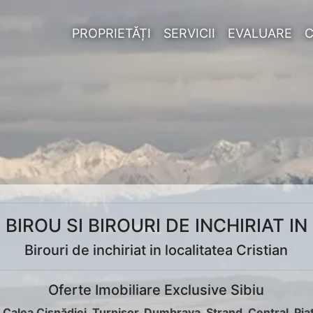
PROPRIETĂȚI
SERVICII
EVALUARE
E BIROU SI BIROURI DE INCHIRIAT IN
Birouri de inchiriat in localitatea Cristian
Oferte Imobiliare Exclusive Sibiu
:
Calea Cisnădiei
,
Turnișor
,
Dumbrava
,
Ștrand
,
Central
,
Pia