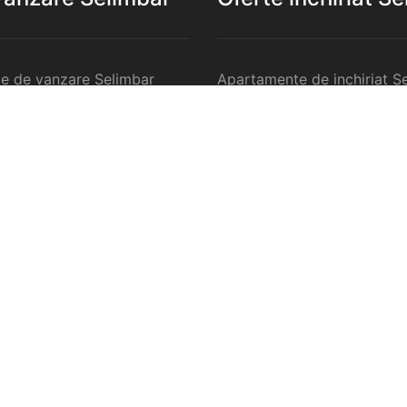
e de vanzare Selimbar
Apartamente de inchiriat S
de vanzare Selimbar
Garsoniere de inchiriat Sel
e 2 camere de vanzare
Apartamente 2 camere de in
Selimbar
e 3 camere de vanzare
Apartamente 3 camere de in
Selimbar
e 4 camere de vanzare
Apartamente 4 camere de in
Selimbar
nzare Selimbar
Case de inchiriat Selimbar
rcilale de vanzare Selimbar
Spatii comercilale de inchir