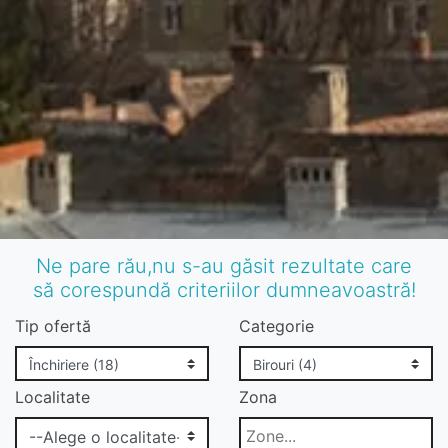
Ne pare rău,nu s-au găsit rezultate care
să corespundă criteriilor dumneavoastră!
Tip ofertă
Categorie
Localitate
Zona