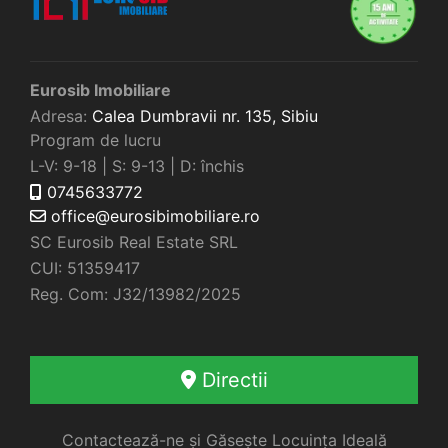
Eurosib Imobiliare
Adresa:
Calea Dumbravii nr. 135,
Sibiu
Program de lucru
L-V: 9-18 | S: 9-13 | D: închis
0745633772
office@eurosibimobiliare.ro
SC Eurosib Real Estate SRL
CUI: 51359417
Reg. Com: J32/13982/2025
Directii
Contactează-ne și Găsește Locuința Ideală