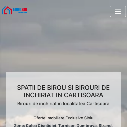
SPATII DE BIROU SI BIROURI DE
INCHIRIAT IN CARTISOARA
Birouri de inchiriat in localitatea Cartisoara
Oferte Imobiliare Exclusive Sibiu
Zone:
Calea Cisnădiei
,
Turnișor
,
Dumbrava
,
Ștrand
,