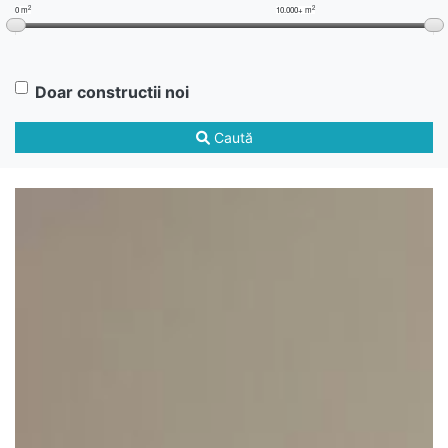
2
2
0 m
10.000+ m
Doar constructii noi
Caută