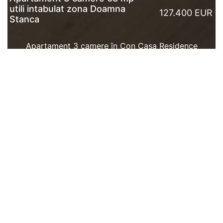
utili intabulat zona Doamna
127.400 EUR
Stanca
Apartament 3 camere în Con Casa Residence
Șelimbăr, blocuri finalizate și intabulate, parcare
inclusă, predare imediată sau la cheie, lângă Sibiu.Vă
propunem ...
CITESTE MAI MULT