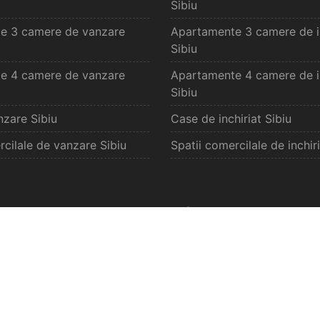
Sibiu
e 3 camere de vanzare
Apartamente 3 camere de in
Sibiu
e 4 camere de vanzare
Apartamente 4 camere de in
Sibiu
zare Sibiu
Case de inchiriat Sibiu
rcilale de vanzare Sibiu
Spatii comercilale de inchiri
vanzare Selimbar
Oferte inchiriat S
e de vanzare Selimbar
Apartamente de inchiriat S
de vanzare Selimbar
Garsoniere de inchiriat Sel