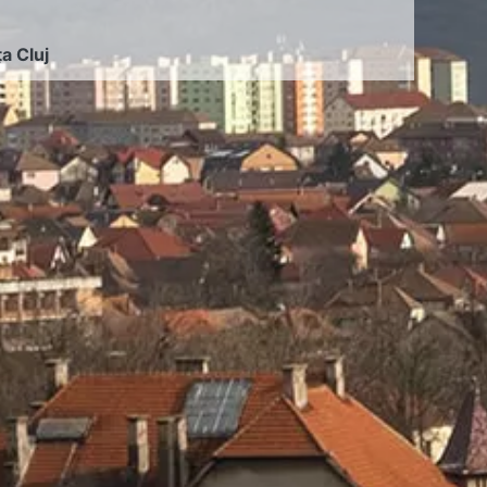
ța Cluj