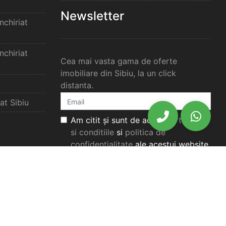
Newsletter
chiriat
chiriat
Cea mai vasta gama de oferte
imobiliare din Sibiu, la un click
distanta.
at Sibiu
Am citit și sunt de acord cu
termenii
si conditiile
si
politica de
confidențialitate
ale acestui website.
elimbar
Aboneaza-te
elimbar
imbar