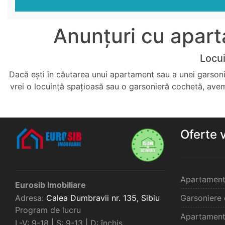
Anunțuri cu aparta
Locui
Dacă ești în căutarea unui apartament sau a unei garsoniere
vrei o locuință spațioasă sau o garsonieră cochetă, avem 
Oferte 
Apartament
Eurosib Imobiliare
Adresa:
Calea Dumbravii nr. 135,
Sibiu
Garsoniere 
Program de lucru
Apartament
L-V: 9-18 | S: 9-13 | D: închis