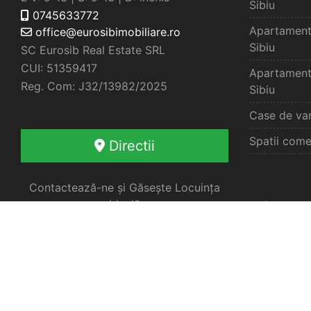
Sibiu
0745633772
Apartament
office@eurosibimobiliare.ro
Sibiu
SC Eurosib Real Estate SRL
CUI: 51359417
Apartament
Reg. Com: J32/13982/2025
Sibiu
Case de van
Spatii come
Directii
Contactează-ne și Găsește Locuința
Ideală
Oferte 
Fă primul pas spre tranzacția ideală –
împreună vom găsi cea mai bună
soluție pentru nevoile tale imobiliare.
Apartament
Garsoniere 