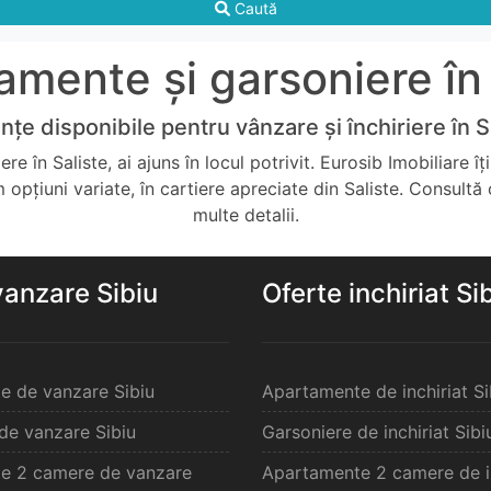
Caută
mente și garsoniere în 
nțe disponibile pentru vânzare și închiriere în S
 în Saliste, ai ajuns în locul potrivit. Eurosib Imobiliare î
opțiuni variate, în cartiere apreciate din Saliste. Consult
multe detalii.
vanzare Sibiu
Oferte inchiriat Si
e de vanzare Sibiu
Apartamente de inchiriat Si
de vanzare Sibiu
Garsoniere de inchiriat Sibi
e 2 camere de vanzare
Apartamente 2 camere de in