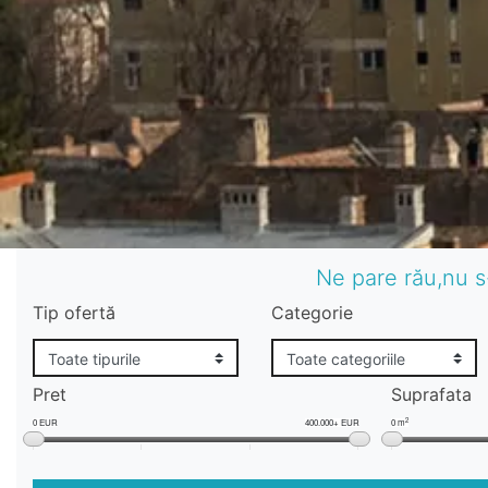
Ne pare rău,nu s
Tip ofertă
Categorie
Pret
Suprafata
2
0 EUR
400.000+ EUR
0 m