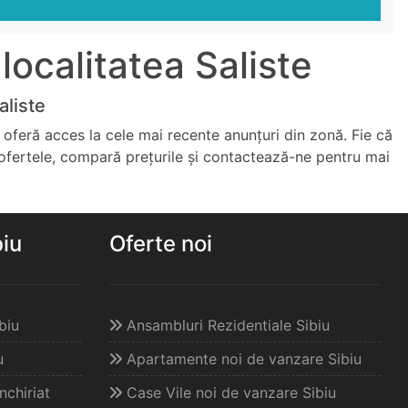
localitatea Saliste
aliste
ți oferă acces la cele mai recente anunțuri din zonă. Fie că
ă ofertele, compară prețurile și contactează-ne pentru mai
biu
Oferte noi
biu
Ansambluri Rezidentiale Sibiu
u
Apartamente noi de vanzare Sibiu
chiriat
Case Vile noi de vanzare Sibiu