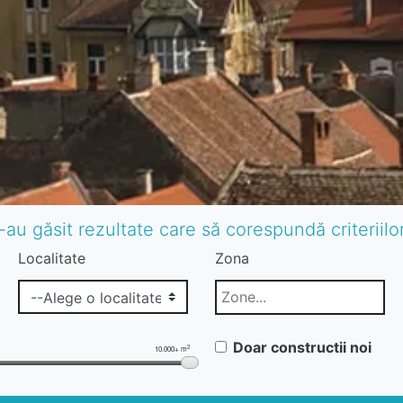
-au găsit rezultate care să corespundă criteriil
Localitate
Zona
Doar constructii noi
2
10.000+ m