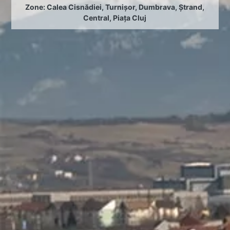
Zone:
Calea Cisnădiei
,
Turnișor
,
Dumbrava
,
Ștrand
,
Central
,
Piața Cluj