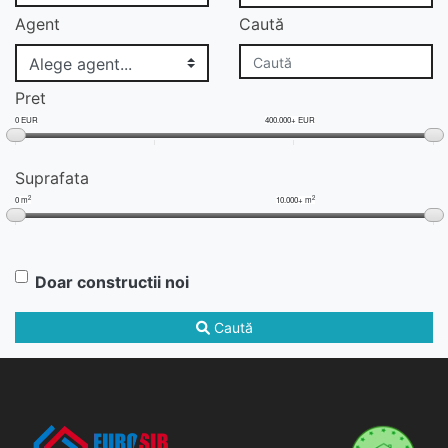
Agent
Caută
Pret
0 EUR
400.000+ EUR
Suprafata
2
2
0 m
10.000+ m
Doar constructii noi
Caută