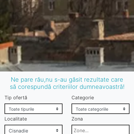
Ne pare rău,nu s-au găsit rezultate care
să corespundă criteriilor dumneavoastră!
Tip ofertă
Categorie
Localitate
Zona