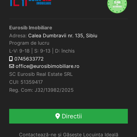
Eurosib Imobiliare
Adresa:
Calea Dumbravii nr. 135,
Sibiu
Program de lucru
L-V: 9-18 | S: 9-13 | D: închis
0745633772
office@eurosibimobiliare.ro
SC Eurosib Real Estate SRL
CUI: 51359417
Reg. Com: J32/13982/2025
Directii
Contactează-ne și Găsește Locuința Ideală