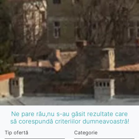
Ne pare rău,nu s-au găsit rezultate care
să corespundă criteriilor dumneavoastră!
Tip ofertă
Categorie