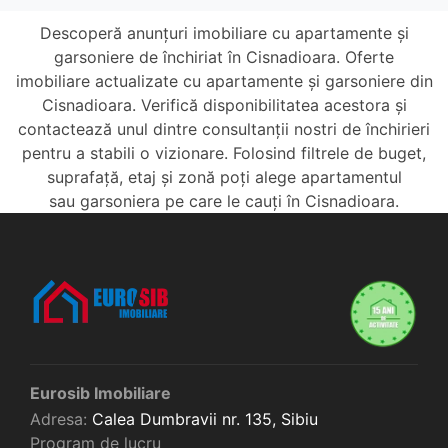
Descoperă anunțuri imobiliare cu apartamente și
garsoniere de închiriat în Cisnadioara. Oferte
imobiliare actualizate cu apartamente și garsoniere din
Cisnadioara. Verifică disponibilitatea acestora și
contactează unul dintre consultanții nostri de închirieri
pentru a stabili o vizionare. Folosind filtrele de buget,
suprafață, etaj și zonă poți alege apartamentul
sau garsoniera pe care le cauți în Cisnadioara.
Eurosib Imobiliare
Adresa:
Calea Dumbravii nr. 135,
Sibiu
Program de lucru