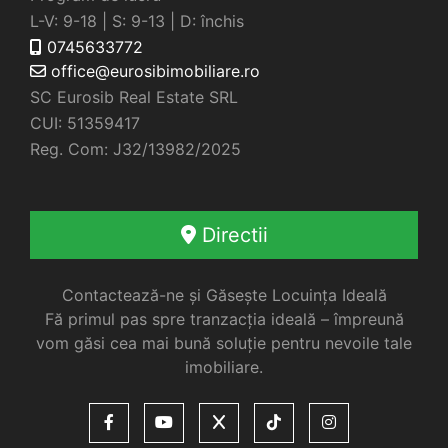
L-V: 9-18 | S: 9-13 | D: închis
0745633772
office@eurosibimobiliare.ro
SC Eurosib Real Estate SRL
CUI: 51359417
Reg. Com: J32/13982/2025
Directii
Contactează-ne și Găsește Locuința Ideală
Fă primul pas spre tranzacția ideală – împreună
vom găsi cea mai bună soluție pentru nevoile tale
imobiliare.