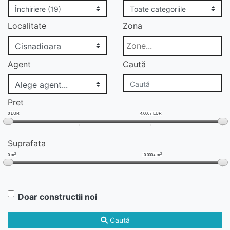
Localitate
Zona
Agent
Caută
Pret
0 EUR
4.000+ EUR
Suprafata
2
2
0 m
10.000+ m
Doar constructii noi
Caută