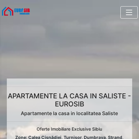
APARTAMENTE LA CASA IN SALISTE -
EUROSIB
Apartamente la casa in localitatea Saliste
Oferte Imobiliare Exclusive Sibiu
Zone:
Calea Cisnădiei
,
Turnișor
,
Dumbrava
,
Ștrand
,