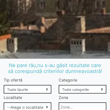
Ne pare rău,nu s-au găsit rezultate care
să corespundă criteriilor dumneavoastră!
Tip ofertă
Categorie
Localitate
Zona