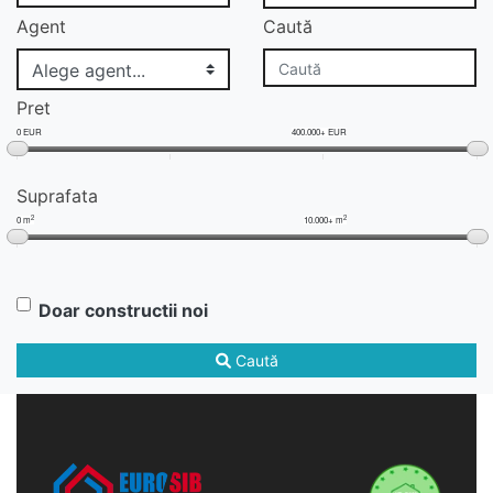
Agent
Caută
Pret
0 EUR
400.000+ EUR
Suprafata
2
2
0 m
10.000+ m
Doar constructii noi
Caută