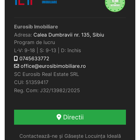
Eurosib Imobiliare
Adresa:
Calea Dumbravii nr. 135,
Sibiu
Program de lucru
L-V: 9-18 | S: 9-13 | D: închis
0745633772
office@eurosibimobiliare.ro
SC Eurosib Real Estate SRL
CUI: 51359417
Reg. Com: J32/13982/2025
Directii
Contactează-ne și Găsește Locuința Ideală