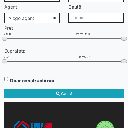
Agent
Caută
Pret
0 EUR
400.000+ EUR
Suprafata
2
2
0 m
10.000+ m
Doar constructii noi
Caută