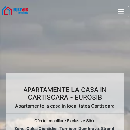
APARTAMENTE LA CASA IN
CARTISOARA - EUROSIB
Apartamente la casa in localitatea Cartisoara
Oferte Imobiliare Exclusive Sibiu
Zone:
Calea Cisnădiei
,
Turnișor
,
Dumbrava
,
Ștrand
,