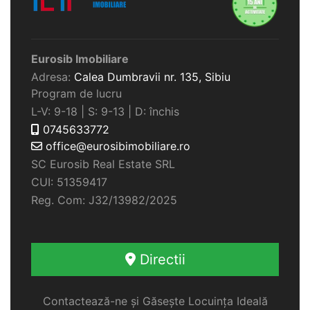
Eurosib Imobiliare
Adresa:
Calea Dumbravii nr. 135,
Sibiu
Program de lucru
L-V: 9-18 | S: 9-13 | D: închis
0745633772
office@eurosibimobiliare.ro
SC Eurosib Real Estate SRL
CUI: 51359417
Reg. Com: J32/13982/2025
Directii
Contactează-ne și Găsește Locuința Ideală