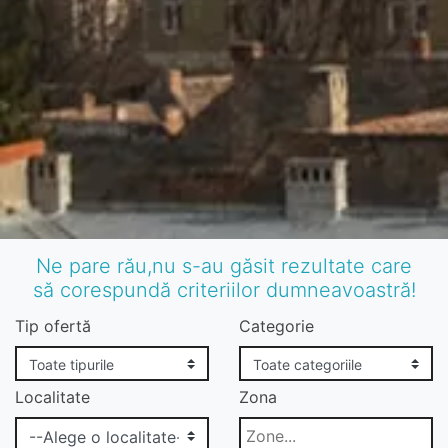
Ne pare rău,nu s-au găsit rezultate care
să corespundă criteriilor dumneavoastră!
Tip ofertă
Categorie
Localitate
Zona