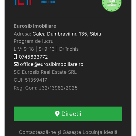
Eurosib Imobiliare
Adresa:
Calea Dumbravii nr. 135,
Sibiu
Program de lucru
L-V: 9-18 | S: 9-13 | D: închis
0745633772
office@eurosibimobiliare.ro
SC Eurosib Real Estate SRL
CUI: 51359417
Reg. Com: J32/13982/2025
Directii
Contactează-ne și Găsește Locuința Ideală