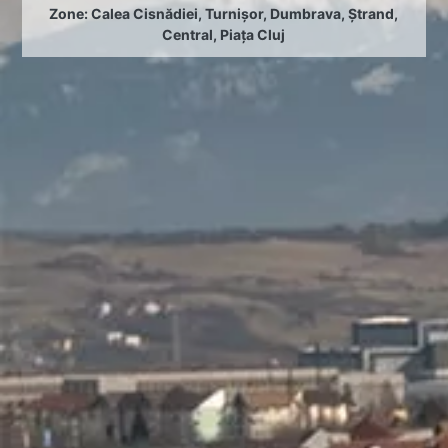
Zone:
Calea Cisnădiei
,
Turnișor
,
Dumbrava
,
Ștrand
,
Central
,
Piața Cluj