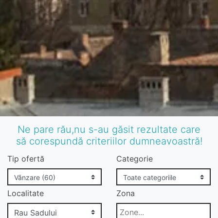
Ne pare rău,nu s-au găsit rezultate care
să corespundă criteriilor dumneavoastră!
Tip ofertă
Categorie
Localitate
Zona