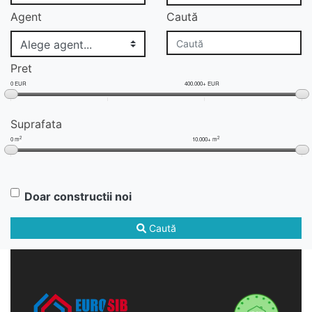
Agent
Caută
Pret
0 EUR
400.000+ EUR
Suprafata
2
2
0 m
10.000+ m
Doar constructii noi
Caută